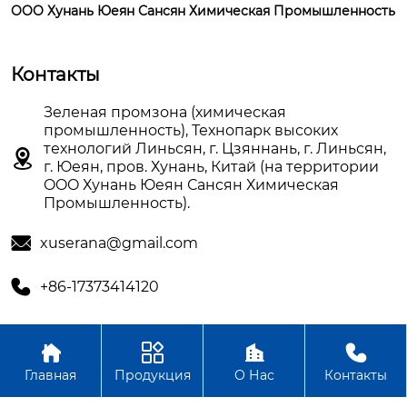
OOO Хунань Юеян Сансян Химическая Промышленность
Контакты
Зеленая промзона (химическая
промышленность), Технопарк высоких
технологий Линьсян, г. Цзяннань, г. Линьсян,

г. Юеян, пров. Хунань, Китай (на территории
OOO Хунань Юеян Сансян Химическая
Промышленность).

xuserana@gmail.com

+86-17373414120




Авторское право©OOO Хунань Юеян Сансян Химическая
Главная
Продукция
О Нас
Контакты
Промышленность