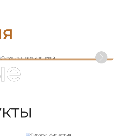
ия
Бисульфит натрия пищевой
ые
кты