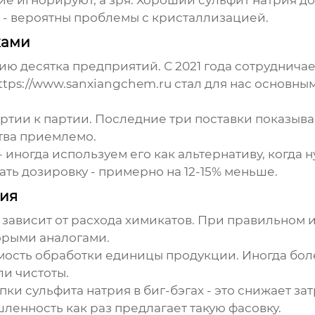
ие игнорируют, а зря. Хороший
сульфит натрия
до
- вероятны проблемы с кристаллизацией.
ками
ию десятка предприятий. С 2021 года сотруднича
ttps://www.sanxiangchem.ru стал для нас основ
 партии к партии. Последние три поставки показы
ства приемлемо.
 иногда используем его как альтернативу, когда
ать дозировку - примерно на 12-15% меньше.
ия
зависит от расхода химикатов. При правильном
орыми аналогами.
оимость обработки единицы продукции. Иногда бо
и чистоты.
и сульфита натрия в биг-бэгах - это снижает затр
енность как раз предлагает такую фасовку.