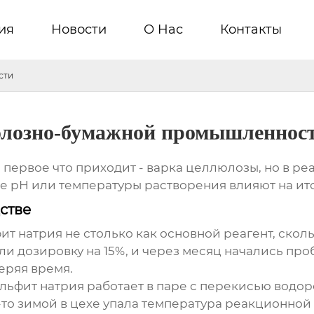
ия
Новости
О Hас
Контакты
сти
юлозно-бумажной промышленнос
, первое что приходит - варка целлюлозы, но в р
е pH или температуры растворения влияют на ито
стве
ит натрия
не столько как основной реагент, сколь
ли дозировку на 15%, и через месяц начались пр
еряя время.
льфит натрия
работает в паре с перекисью водор
то зимой в цехе упала температура реакционной м