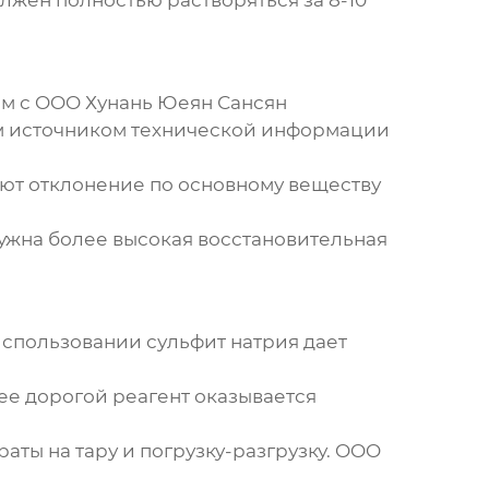
лжен полностью растворяться за 8-10
ем с OOO Хунань Юеян Сансян
ным источником технической информации
вают отклонение по основному веществу
 нужна более высокая восстановительная
 использовании
сульфит натрия
дает
лее дорогой реагент оказывается
аты на тару и погрузку-разгрузку. OOO