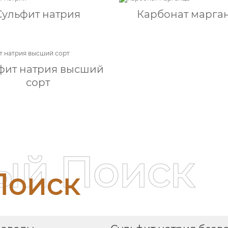
Сульфит натрия
Карбонат марга
фит натрия высший
сорт
ый Поиск
Поиск