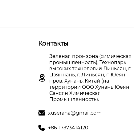
Контакты
Зеленая промзона (химическая
промышленность), Технопарк
высоких технологий Линьсян, г.
Цзяннань, г. Линьсян, г. Юеян,

пров. Хунань, Китай (на
территории OOO Хунань Юеян
Сансян Химическая
Промышленность).

xuserana@gmail.com

+86-17373414120