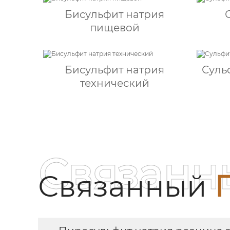
Бисульфит натрия
пищевой
Бисульфит натрия
Суль
технический
Связанн
Связанный