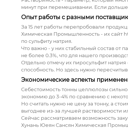
Растворимость - параметр, который мног
минут при перемешивании. Если дольше 
Опыт работы с разными поставщи
За 15 лет работы перепробовали продукц
Химическая Промышленность - их сайт h
по сульфиту натрия.
Что важно - у них стабильный состав от
не более 0.3%, что для нашего производ
Отдельно отмечу их пиросульфит натрия -
способность. Но здесь нужно пересчитыв
Экономические аспекты применен
Себестоимость тонны целлюлозы сильно 
экономию до 3-4% по сравнению с некот
Но считать нужно не цену за тонну, а ст
выгоднее из-за лучшей растворимости ил
Сейчас рассматриваем возможность закупк
Хунань Юеян Сансян Химическая Промышл