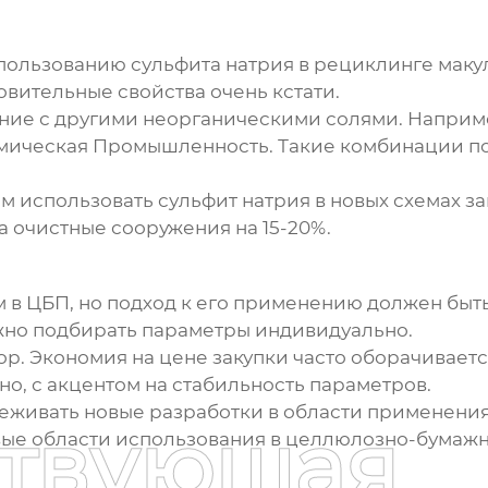
пользованию сульфита натрия в рециклинге маку
овительные свойства очень кстати.
ие с другими неорганическими солями. Наприме
мическая Промышленность. Такие комбинации п
 использовать сульфит натрия в новых схемах за
 очистные сооружения на 15-20%.
 в ЦБП, но подход к его применению должен быт
ужно подбирать параметры индивидуально.
р. Экономия на цене закупки часто оборачиваетс
о, с акцентом на стабильность параметров.
слеживать новые разработки в области применени
ствующая
овые области использования в целлюлозно-бума