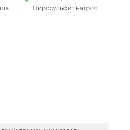
нца
Пиросульфит натрия