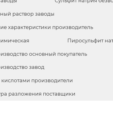
заводы
Сульфит натрия безв
дный раствор заводы
ие характеристики производитель
химическая
Пиросульфит на
изводство основный покупатель
изводство завод
с кислотами производители
ура разложения поставщики