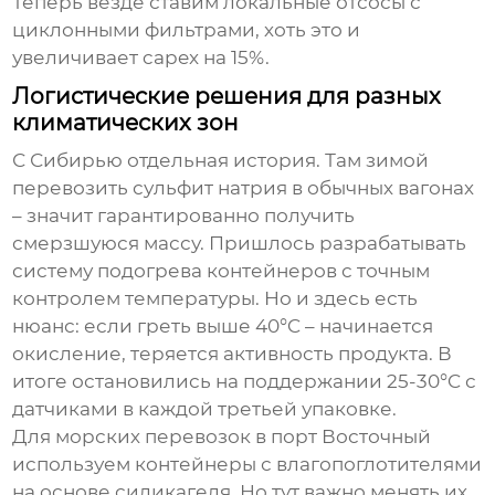
Теперь везде ставим локальные отсосы с
циклонными фильтрами, хоть это и
увеличивает capex на 15%.
Логистические решения для разных
климатических зон
С Сибирью отдельная история. Там зимой
перевозить
сульфит натрия
в обычных вагонах
– значит гарантированно получить
смерзшуюся массу. Пришлось разрабатывать
систему подогрева контейнеров с точным
контролем температуры. Но и здесь есть
нюанс: если греть выше 40°C – начинается
окисление, теряется активность продукта. В
итоге остановились на поддержании 25-30°C с
датчиками в каждой третьей упаковке.
Для морских перевозок в порт Восточный
используем контейнеры с влагопоглотителями
на основе силикагеля. Но тут важно менять их