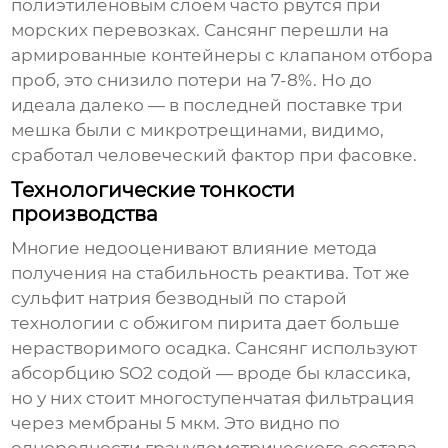
полиэтиленовым слоем часто рвутся при
морских перевозках. Сансянг перешли на
армированные контейнеры с клапаном отбора
проб, это снизило потери на 7-8%. Но до
идеала далеко — в последней поставке три
мешка были с микротрещинами, видимо,
сработал человеческий фактор при фасовке.
Технологические тонкости
производства
Многие недооценивают влияние метода
получения на стабильность реактива. Тот же
сульфит натрия безводный
по старой
технологии с обжигом пирита дает больше
нерастворимого осадка. Сансянг используют
абсорбцию SO2 содой — вроде бы классика,
но у них стоит многоступенчатая фильтрация
через мембраны 5 мкм. Это видно по
однородности гранулометрического состава,