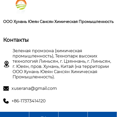
OOO Хунань Юеян Сансян Химическая Промышленность
Контакты
Зеленая промзона (химическая
промышленность), Технопарк высоких
технологий Линьсян, г. Цзяннань, г. Линьсян,

г. Юеян, пров. Хунань, Китай (на территории
OOO Хунань Юеян Сансян Химическая
Промышленность).

xuserana@gmail.com

+86-17373414120