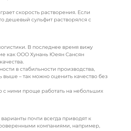
грает скорость растворения. Если
то дешевый сульфит растворялся с
 логистики. В последнее время вижу
ие как
OOO Хунань Юеян Сансян
качества.
нности в стабильности производства,
ь выше – так можно оценить качество без
но с ними проще работать на небольших
 варианты почти всегда приводят к
с проверенными компаниями, например,