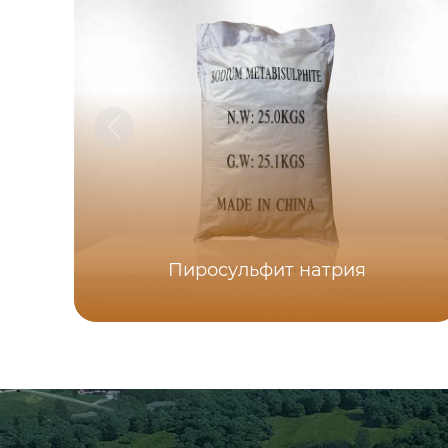
Пиросульфит натрия