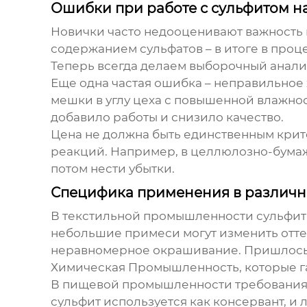
Ошибки при работе с сульфитом н
Новички часто недооценивают важность 
содержанием сульфатов – в итоге в про
Теперь всегда делаем выборочный анализ
Еще одна частая ошибка – неправильное х
мешки в углу цеха с повышенной влажнос
добавило работы и снизило качество.
Цена не должна быть единственным крит
реакций. Например, в целлюлозно-бумаж
потом нести убытки.
Специфика применения в различн
В текстильной промышленности сульфит н
небольшие примеси могут изменить отте
неравномерное окрашивание. Пришлось 
Химическая Промышленность
, которые 
В пищевой промышленности требования е
сульфит используется как консервант, и 