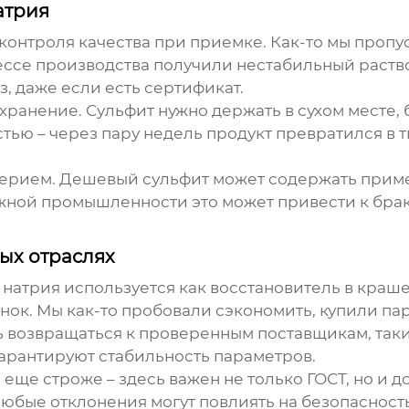
атрия
контроля качества при приемке. Как-то мы проп
цессе производства получили нестабильный раств
, даже если есть сертификат.
ранение. Сульфит нужно держать в сухом месте, б
тью – через пару недель продукт превратился в 
ерием. Дешевый сульфит может содержать приме
ной промышленности это может привести к браку.
ых отраслях
атрия используется как восстановитель в крашен
нок. Мы как-то пробовали сэкономить, купили па
возвращаться к проверенным поставщикам, так
гарантируют стабильность параметров.
ще строже – здесь важен не только ГОСТ, но и 
любые отклонения могут повлиять на безопасность