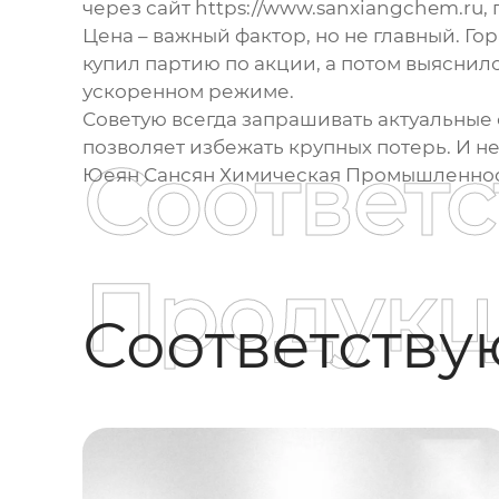
через сайт https://www.sanxiangchem.ru, 
Цена – важный фактор, но не главный. Г
купил партию по акции, а потом выяснил
ускоренном режиме.
Советую всегда запрашивать актуальные 
позволяет избежать крупных потерь. И н
Соответ
Юеян Сансян Химическая Промышленно
Продукц
Соответств