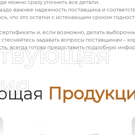
где можно сразу уточнить все детали.
ораздо важнее надежность поставщика и соответст
ось, что это остатки с истекающим сроком годнос
сертификаты и, если возможно, делать выборочны
е стесняйтесь задавать вопросы поставщикам – хо
ствующая
сть
, всегда готова предоставить подробную инфо
ия
ующая
Продукц