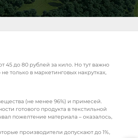
т 45 до 80 рублей за кило. Но тут важно
о не только в маркетинговых накрутках,
вещества (не менее 96%) и примесей.
ости готового продукта в текстильной
ывал пожелтение материала – оказалось,
екоторые производители допускают до 1%,