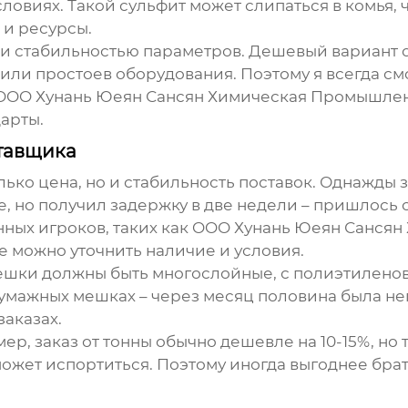
ловиях. Такой сульфит может слипаться в комья, 
 и ресурсы.
й и стабильностью параметров. Дешевый вариант 
или простоев оборудования. Поэтому я всегда смо
OOO Хунань Юеян Сансян Химическая Промышле
арты.
тавщика
лько цена, но и стабильность поставок. Однажды 
 но получил задержку в две недели – пришлось с
ных игроков, таких как
OOO Хунань Юеян Сансян
де можно уточнить наличие и условия.
Мешки должны быть многослойные, с полиэтилено
 бумажных мешках – через месяц половина была не
заказах.
ер, заказ от тонны обычно дешевле на 10-15%, но 
 может испортиться. Поэтому иногда выгоднее бра