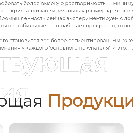
требовать более высокую растворимость — миниму
есс кристаллизации, уменьшая размер кристалл
Промышленность сейчас экспериментируем с доб
ы нестабильные — то работает прекрасно, то во
ого
становится все более сегментированным. Уже
нения у каждого 'основного покупателя'. И это, 
ствующая
ия
ующая
Продукц