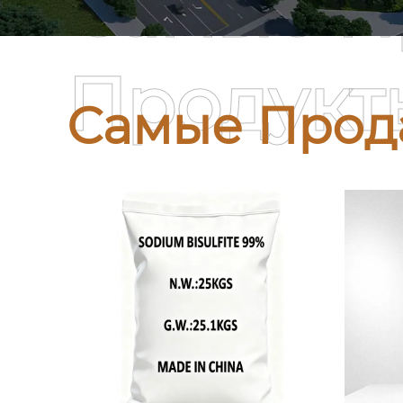
Самые П
Продукт
Самые Прод