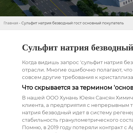
Главная
-
Сульфит натрия безводный гост основный покупатель
Сульфит натрия безводный
Когда видишь запрос 'сульфит натрия без
отрасли. Многие ошибочно полагают, что 
совсем другие требования к кристаллиз
Что скрывается за термином 'осно
В нашей OOO Хунань Юеян Сансян Химиче
клиента, а предприятия с непрерывным
натрия безводный
идет в систему регене
стабильность гранулометрического соста
Помню, в 2019 году потеряли контракт с 