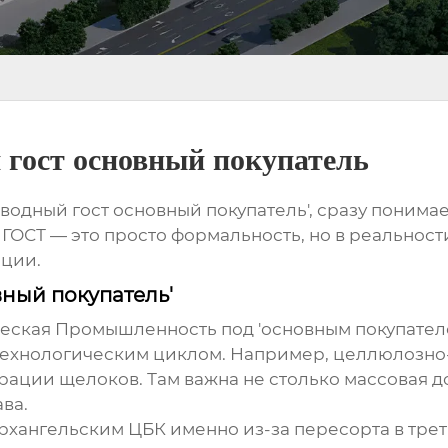
 гост основный покупатель
водный гост основный покупатель', сразу понимае
ГОСТ — это просто формальность, но в реальност
ации.
вный покупатель'
ская Промышленность под 'основным покупателе
 технологическим циклом. Например, целлюлозно
рации щелоков. Там важна не столько массовая д
ва.
Архангельским ЦБК именно из-за пересорта в трет