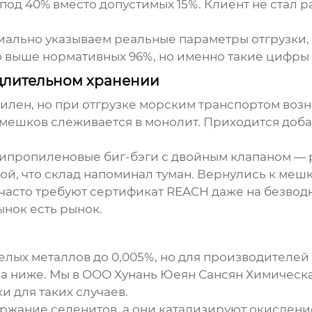
сь под 40% вместо допустимых 15%. Клиент не стал
ально указываем реальные параметры отгрузки, а 
 выше нормативных 96%, но именно такие цифры 
длительном хранении
илен, но при отгрузке морским транспортом воз
 мешков слеживается в монолит. Приходится доба
ипропиленовые биг-бэги с двойным клапаном — р
, что склад напоминал туман. Вернулись к мешкам
 часто требуют сертификат REACH даже на
безвод
нок есть рынок.
елых металлов до 0,005%, но для производителей
аза ниже. Мы в OOO Хунань Юеян Сансян Химиче
 для таких случаев.
ержание селенитов, а они катализируют окислен