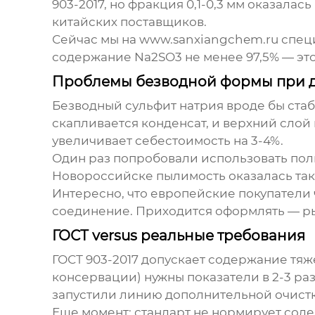
903-2017, но фракция 0,1-0,3 мм оказала
китайских поставщиков.
Сейчас мы на
www.sanxiangchem.ru
специ
содержание Na2SO3 не менее 97,5% — это
Проблемы безводной формы при 
Безводный
сульфит натрия
вроде бы стаб
скапливается конденсат, и верхний слой
увеличивает себестоимость на 3-4%.
Один раз попробовали использовать пол
Новороссийске пылимость оказалась такой
Интересно, что европейские покупатели
соединение. Приходится оформлять — ры
ГОСТ versus реальные требования
ГОСТ 903-2017 допускает содержание тяж
консервации) нужны показатели в 2-3 р
запустили линию дополнительной очистки
Еще момент: стандарт не нормирует сод