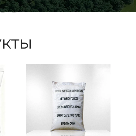
ые
кты