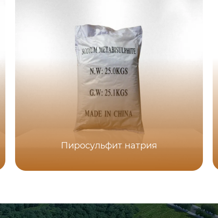
Пиросульфит натрия