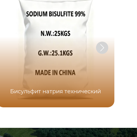
Бисульфит натрия технический