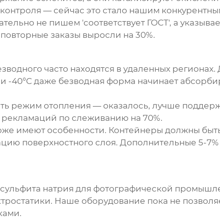
 контроля — сейчас это стало нашим конкурентн
тельно не пишем 'соответствует ГОСТ', а указыв
 повторные заказы выросли на 30%.
езводного
часто находятся в удаленных регионах
и -40°C даже безводная форма начинает абсорбир
ь режим отопления — оказалось, лучше поддержи
во рекламаций по слеживанию на 70%.
оже имеют особенности. Контейнеры должны быть
ацию поверхностного слоя. Дополнительные 5-7%
сульфита натрия
для фотографической промышле
ктростатики. Наше оборудование пока не позволяе
ками.