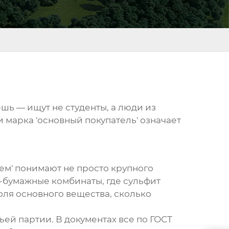
шь — ищут не студенты, а люди из
и марка 'основный покупатель' означает
м' понимают не просто крупного
-бумажные комбинаты, где
сульфит
оля основного вещества, сколько
ьей партии. В документах все по ГОСТ