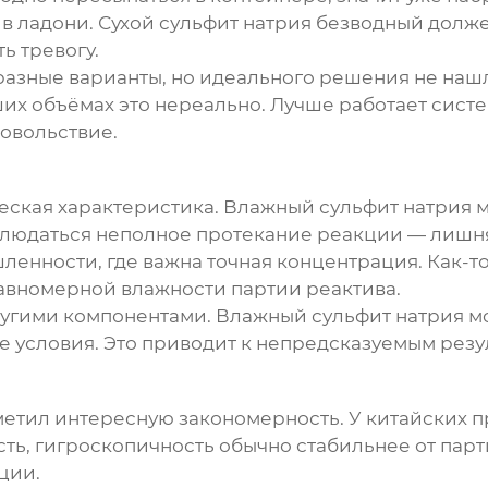
в ладони. Сухой сульфит натрия безводный долж
ь тревогу.
 разные варианты, но идеального решения не наш
ьших объёмах это нереально. Лучше работает сист
овольствие.
ческая характеристика. Влажный сульфит натрия 
блюдаться неполное протекание реакции — лишня
енности, где важна точная концентрация. Как-т
равномерной влажности партии реактива.
угими компонентами. Влажный сульфит натрия м
 условия. Это приводит к непредсказуемым резу
метил интересную закономерность. У китайских 
, гигроскопичность обычно стабильнее от парти
ции.