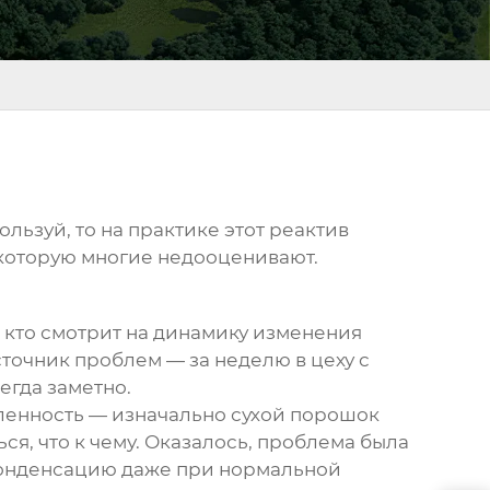
льзуй, то на практике этот реактив
 которую многие недооценивают.
 кто смотрит на динамику изменения
точник проблем — за неделю в цеху с
егда заметно.
ленность — изначально сухой порошок
я, что к чему. Оказалось, проблема была
 конденсацию даже при нормальной