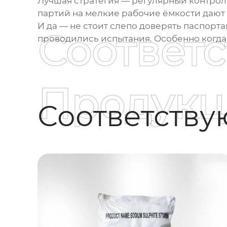
Лучшая стратегия — регулярный контрол
партий на мелкие рабочие ёмкости дают
И да — не стоит слепо доверять паспорта
Соответ
проводились испытания. Особенно когда 
Продукц
Соответств