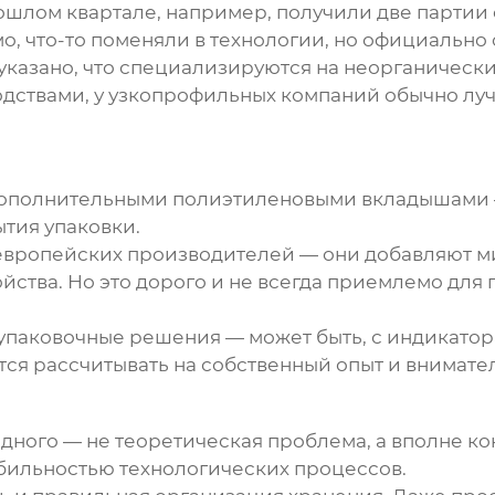
ошлом квартале, например, получили две партии 
о, что-то поменяли в технологии, но официально 
 указано, что специализируются на неорганических
дствами, у узкопрофильных компаний обычно луч
 дополнительными полиэтиленовыми вкладышами —
тия упаковки.
 европейских производителей — они добавляют 
йства. Но это дорого и не всегда приемлемо дл
 упаковочные решения — может быть, с индикат
ся рассчитывать на собственный опыт и внимател
одного — не теоретическая проблема, а вполне к
абильностью технологических процессов.