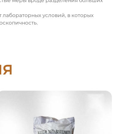
остые меры вроде разделения больших
от лабораторных условий, в которых
оскопичность.
ия