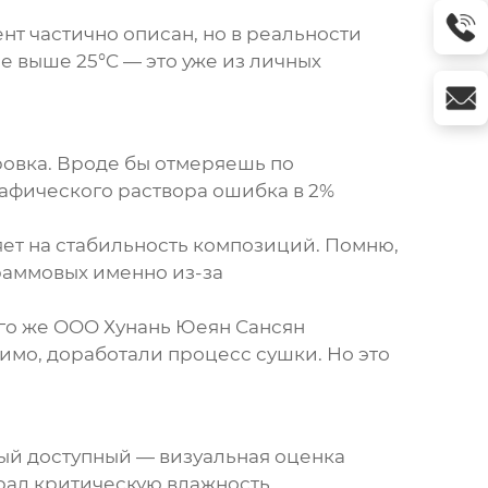
ент частично описан, но в реальности
е выше 25°C — это уже из личных
ровка. Вроде бы отмеряешь по
рафического раствора ошибка в 2%
ет на стабильность композиций. Помню,
аммовых именно из-за
ого же OOO Хунань Юеян Сансян
мо, доработали процесс сушки. Но это
ый доступный — визуальная оценка
рал критическую влажность.