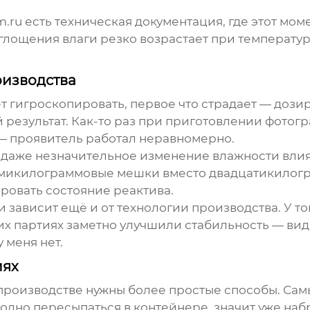
m.ru есть техническая документация, где этот мом
лощения влаги резко возрастает при температур
оизводства
т гигроскопировать, первое что страдает — дози
й результат. Как-то раз при приготовлении фотог
 — проявитель работал неравномерно.
 даже незначительное изменение влажности влия
емикилограммовые мешки вместо двадцатикилогр
ровать состояние реактива.
и зависит ещё и от технологии производства. У т
 партиях заметно улучшили стабильность — види
 меня нет.
иях
 производстве нужны более простые способы. Сам
одно пересыпаться в контейнере, значит уже наб