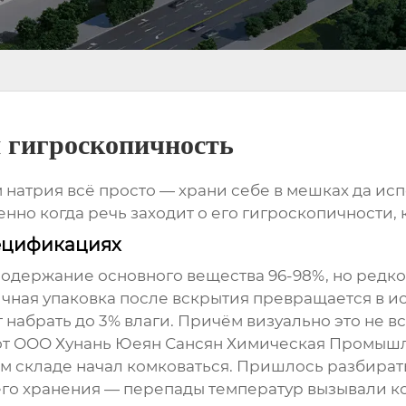
 гигроскопичность
 натрия всё просто — храни себе в мешках да испо
нно когда речь заходит о его гигроскопичности,
пецификациях
содержание основного вещества 96-98%, но редко
ичная упаковка после вскрытия превращается в ис
абрать до 3% влаги. Причём визуально это не вс
 от OOO Хунань Юеян Сансян Химическая Промыш
м складе начал комковаться. Пришлось разбиратьс
нашего хранения — перепады температур вызывали