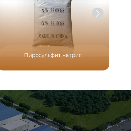
Пиросульфит натрия