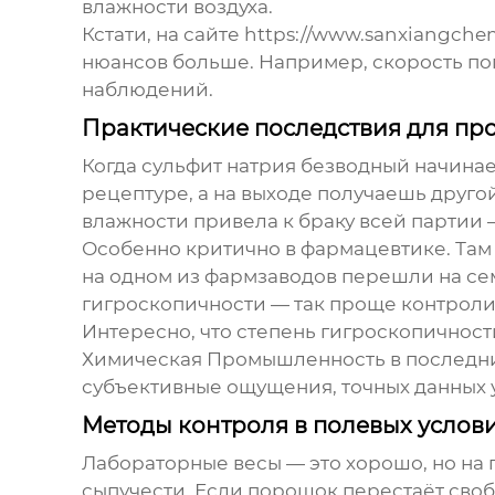
влажности воздуха.
Кстати, на сайте https://www.sanxiangche
нюансов больше. Например, скорость пог
наблюдений.
Практические последствия для пр
Когда сульфит натрия безводный начинае
рецептуре, а на выходе получаешь друго
влажности привела к браку всей партии
Особенно критично в фармацевтике. Там
на одном из фармзаводов перешли на с
гигроскопичности — так проще контроли
Интересно, что степень гигроскопичност
Химическая Промышленность в последних
субъективные ощущения, точных данных у
Методы контроля в полевых услов
Лабораторные весы — это хорошо, но на
сыпучести. Если порошок перестаёт своб