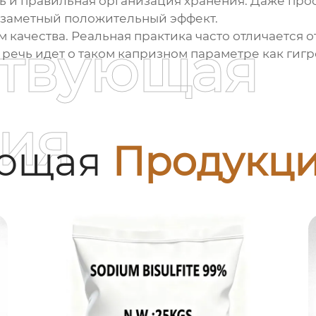
ь и правильная организация хранения. Даже пр
 заметный положительный эффект.
м качества. Реальная практика часто отличается 
ствующая
речь идет о таком капризном параметре как гигр
ия
ующая
Продукц