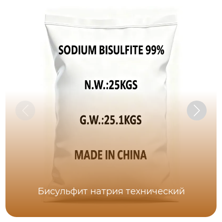
Бисульфит натрия технический