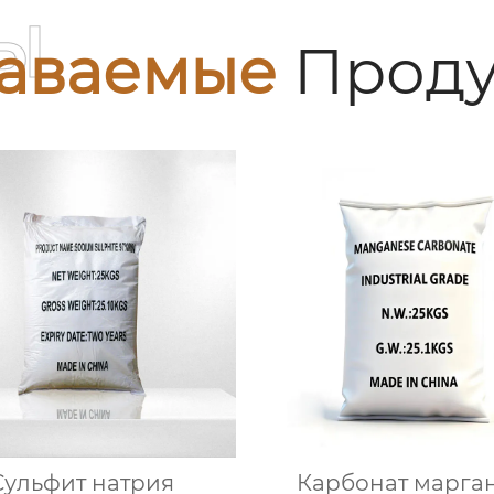
ы
аваемые
Проду
Сульфит натрия
Карбонат марга