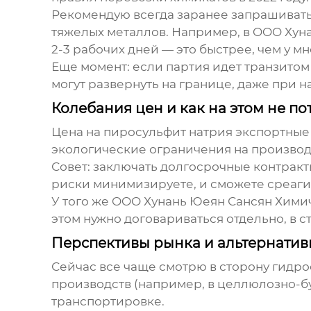
Рекомендую всегда заранее запрашивать
тяжелых металлов. Например, в OOO Хун
2-3 рабочих дней — это быстрее, чем у мн
Еще момент: если партия идет транзитом
могут развернуть на границе, даже при н
Колебания цен и как на этом не по
Цена на
пиросульфит натрия экспортные
экологические ограничения на производст
Совет: заключать долгосрочные контракты
риски минимизируете, и сможете среаги
У того же OOO Хунань Юеян Сансян Хими
этом нужно договариваться отдельно, в с
Перспективы рынка и альтернатив
Сейчас все чаще смотрю в сторону гидро
производств (например, в целлюлозно-б
транспортировке.