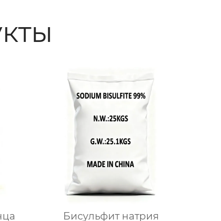
кты
нца
Бисульфит натрия