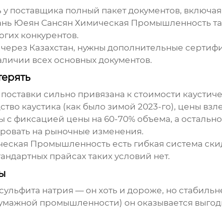
 у поставщика полный пакет документов, включа
ань Юеян Сансян Химическая Промышленность та
огих конкурентов.
 через Казахстан, нужны дополнительные сертифик
аличии всех основных документов.
терять
 поставки
сильно привязана к стоимости каустичес
во каустика (как было зимой 2023-го), цены взле
 с фиксацией цены на 60-70% объема, а остально
ровать на рыночные изменения.
ческая Промышленность есть гибкая система скид
тандартных прайсах таких условий нет.
ы
сульфита натрия — он хоть и дороже, но стабильн
умажной промышленности) он оказывается выгодн