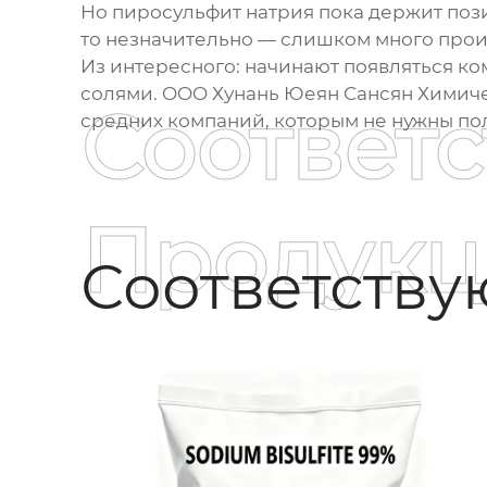
Но
пиросульфит натрия
пока держит пози
то незначительно — слишком много произ
Из интересного: начинают появляться к
солями. OOO Хунань Юеян Сансян Химиче
Соответ
средних компаний, которым не нужны по
Продукц
Соответств