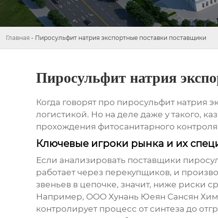
Главная
-
Пиросульфит натрия экспортные поставки поставщики
Пиросульфит натрия эксп
Когда говорят про
пиросульфит натрия э
логистикой. Но на деле даже у такого, к
прохождения фитосанитарного контроля в
Ключевые игроки рынка и их спе
Если анализировать
поставщики пиросул
работает через перекупщиков, и произв
звеньев в цепочке, значит, ниже риски с
Например, OOO Хунань Юеян Сансян Химич
контролирует процесс от синтеза до отгр