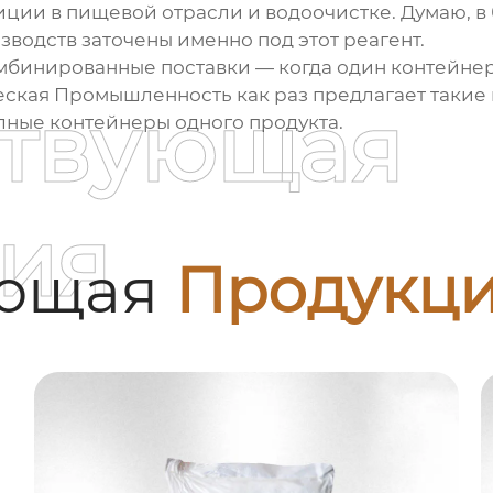
ции в пищевой отрасли и водоочистке. Думаю, в 
водств заточены именно под этот реагент.
омбинированные поставки — когда один контейн
ская Промышленность как раз предлагает такие в
ствующая
лные контейнеры одного продукта.
ия
ующая
Продукц