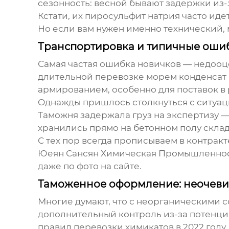
сезонность: весной бывают задержки из-
Кстати, их
пиросульфит натрия
часто идет
Но если вам нужен именно технический, 
Транспортировка и типичные оши
Самая частая ошибка новичков — недооц
длительной перевозке морем конденсат в
армированием, особенно для поставок в
Однажды пришлось столкнуться с ситуаци
Таможня задержала груз на экспертизу —
хранились прямо на бетонном полу склад
С тех пор всегда прописываем в контракт
Юеян Сансян Химическая Промышленность
даже по фото на сайте.
Таможенное оформление: неочеви
Многие думают, что с неорганическими с
дополнительный контроль из-за потенци
правил перевозки химикатов в 2022 году.