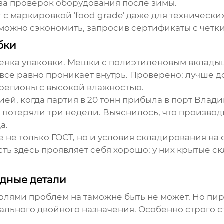
за проверок оборудования после зимы.
 с маркировкой 'food grade' даже для технических
можно сэкономить, запросив сертификаты с четки
бки
енка упаковки. Мешки с полиэтиленовым вклады
се равно проникает внутрь. Проверено: лучше до
 регионы с высокой влажностью.
ей, когда партия в 20 тонн прибыла в порт Влад
 потеряли три недели. Выяснилось, что произво
а.
е не только ГОСТ, но и условия складирования на
 здесь проявляет себя хорошо: у них крытые скл
дные детали
олями проблем на таможне быть не может. Но пир
ального двойного назначения. Особенно строго с