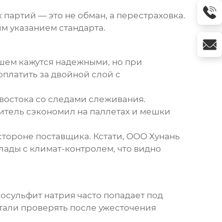
 партий — это не обман, а перестраховка.
м указанием стандарта.
шем кажутся надежными, но при
платить за двойной слой с
ивостока со следами слеживания.
дитель сэкономил на паллетах и мешки
 стороне поставщика. Кстати, OOO Хунань
ады с климат-контролем, что видно
осульфит натрия часто попадает под
тали проверять после ужесточения