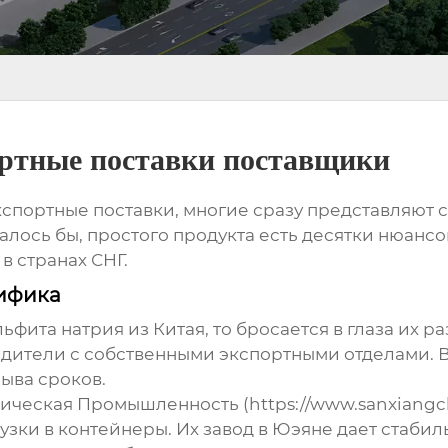
ортные поставки поставщики
кспортные поставки
, многие сразу представляют 
азалось бы, простого продукта есть десятки нюанс
 странах СНГ.
цифика
ьфита натрия
из Китая, то бросается в глаза их р
одители с собственными экспортными отделами.
рыва сроков.
еская Промышленность (https://www.sanxiangchem
узки в контейнеры. Их завод в Юэяне дает стабил