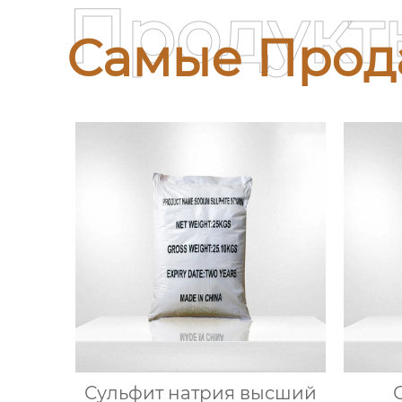
Продукт
Самые Прод
Сульфит натрия высший