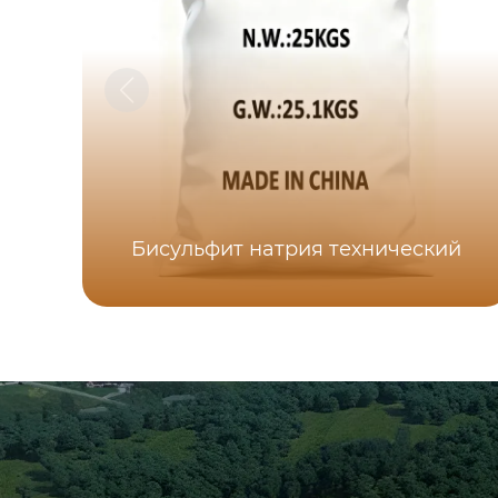
Бисульфит натрия технический