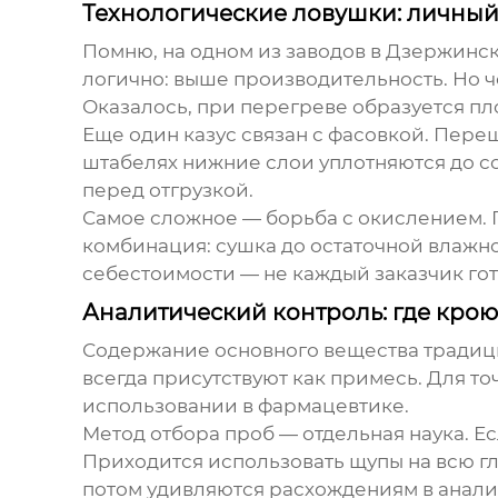
Технологические ловушки: личный
Помню, на одном из заводов в Дзержинск
логично: выше производительность. Но ч
Оказалось, при перегреве образуется пл
Еще один казус связан с фасовкой. Переш
штабелях нижние слои уплотняются до с
перед отгрузкой.
Самое сложное — борьба с окислением. П
комбинация: сушка до остаточной влажн
себестоимости — не каждый заказчик гото
Аналитический контроль: где кро
Содержание основного вещества традици
всегда присутствуют как примесь. Для т
использовании в фармацевтике.
Метод отбора проб — отдельная наука. Ес
Приходится использовать щупы на всю гл
потом удивляются расхождениям в анали