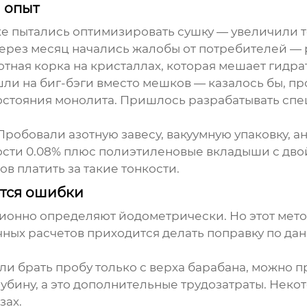
 опыт
е пытались оптимизировать сушку — увеличили те
ерез месяц начались жалобы от потребителей — р
отная корка на кристаллах, которая мешает гидра
ли на биг-бэги вместо мешков — казалось бы, про
остояния монолита. Пришлось разрабатывать сп
робовали азотную завесу, вакуумную упаковку, а
ости 0.08% плюс полиэтиленовые вкладыши с двой
в платить за такие тонкости.
ются ошибки
онно определяют йодометрически. Но этот метод
очных расчетов приходится делать поправку по 
ли брать пробу только с верха барабана, можно 
убину, а это дополнительные трудозатраты. Неко
зах.