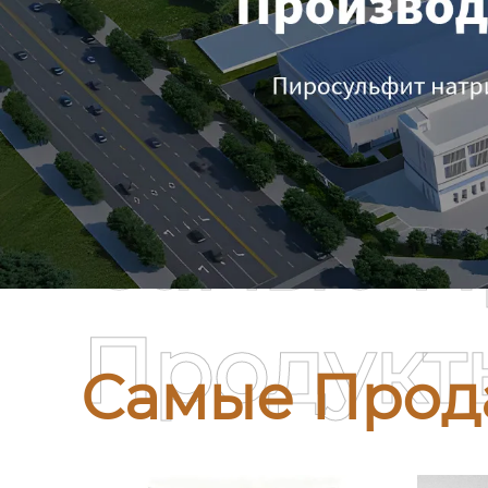
Самые П
Продукт
Самые Прод