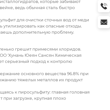
кристаллогидратов, которые забивают
ейке, ведь обычная сталь быстро
льфит для очистки сточных вод от меди
ь утилизировать как опасные отходы.
учаешь дополнительную проблему.
стенько грешит примесями хлоридов.
ООО 'Хунань Юеян Сансян Химическая
ает серьезный подход к контролю
ержание основного вещества 96.8% при
ержанию тяжелых металлов их продукт
ащаясь к пиросульфиту: главная головная
 при загрузке, крупная плохо