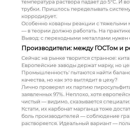
температура раствора падает до 5°C. И в
трубки. Пришлось переделывать систему
корродирует.
Особенно коварны реакции с тяжелыми м
— в теории должно работать. На практик
Вывод: с переходными металлами нужен 
Производители: между ГОСТом и р
Сейчас на рынке творится странное: кит
Европейские заводы держат марку, но ц
Промышленность' пытаются найти баланс 
качества, но как это выглядит в цеху?
Лично проверял их партию пиросульфит
заявленных 97%. Неплохо, хотя европейс
чистый — видимо, сказывается специали
Кстати, их карбонат марганца тоже доста
боль производителей — соблюдение гран
растворяется. Идеальный вариант — поли