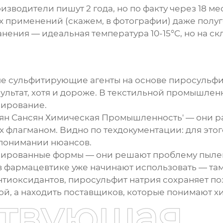
изводители пишут 2 года, но по факту через 18 м
х применений (скажем, в фотографии) даже полу
нения — идеальная температура 10-15°C, но на с
е сульфитирующие агенты на основе пиросульфит
ультат, хотя и дороже. В текстильной промышлен
зирование.
еян Сансян Химическая Промышленность' — они 
их флагманом. Видно по техдокументации: для это
 понимании нюансов.
улированные формы — они решают проблему пылен
в фармацевтике уже начинают использовать — там
нтиоксидантов, пиросульфит натрия сохраняет поз
ной, а находить поставщиков, которые понимают х
ствующая