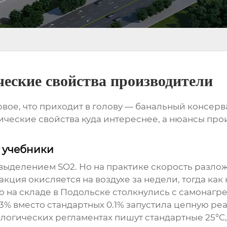
еские свойства производители
вое, что приходит в голову — банальный консерв
имические свойства куда интереснее, а нюансы п
т учебники
 выделением SO2. Но на практике скорость разлож
ция окисляется на воздухе за недели, тогда как
о на складе в Подольске столкнулись с самонагр
.3% вместо стандартных 0.1% запустила цепную ре
ологических регламентах пишут стандартные 25°C