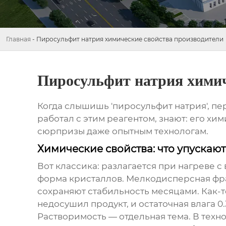
Главная
-
Пиросульфит натрия химические свойства производители
Пиросульфит натрия химич
Когда слышишь 'пиросульфит натрия', пер
работал с этим реагентом, знают: его х
сюрпризы даже опытным технологам.
Химические свойства: что упускаю
Вот классика: разлагается при нагреве с
форма кристаллов. Мелкодисперсная фрак
сохраняют стабильность месяцами. Как-т
недосушил продукт, и остаточная влага 0
Растворимость — отдельная тема. В техн