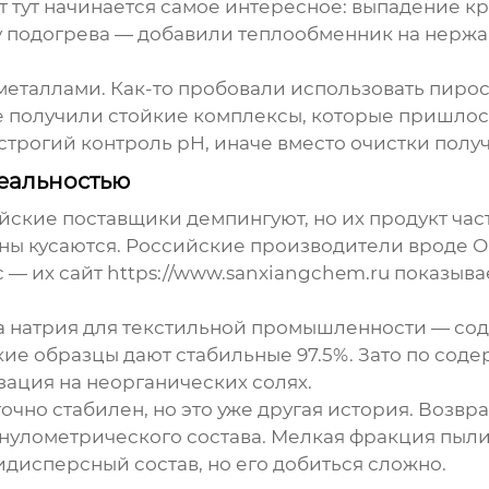
от тут начинается самое интересное: выпадение 
 подогрева — добавили теплообменник на нержав
еталлами. Как-то пробовали использовать пиросу
е получили стойкие комплексы, которые пришлос
строгий контроль pH, иначе вместо очистки пол
еальностью
айские поставщики демпингуют, но их продукт ча
ены кусаются. Российские производители вроде 
— их сайт https://www.sanxiangchem.ru показыв
а натрия для текстильной промышленности — сод
кие образцы дают стабильные 97.5%. Зато по сод
зация на неорганических солях.
точно стабилен, но это уже другая история. Возвр
улометрического состава. Мелкая фракция пылит
дисперсный состав, но его добиться сложно.