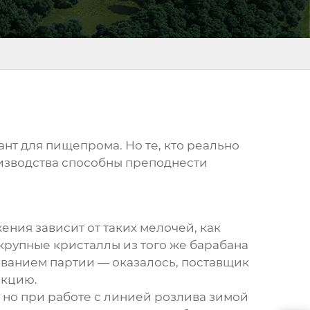
ант для пищепромa. Но те, кто реально
роизводства способны преподнести
ения зависит от таких мелочей, как
 крупные кристаллы из того же барабана
еванием партии — оказалось, поставщик
акцию.
, но при работе с линией розлива зимой