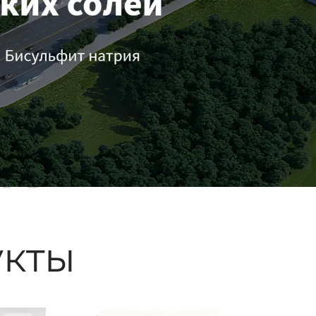
ые
кты