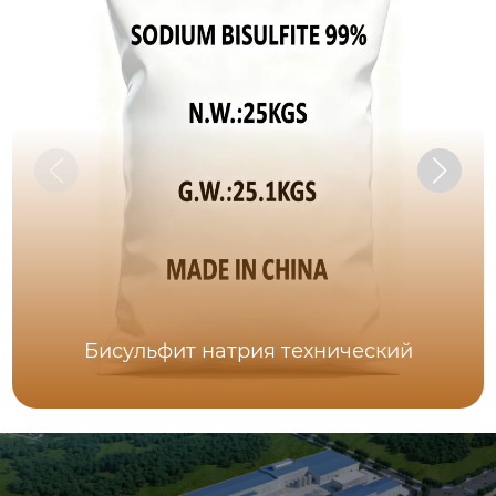
Бисульфит натрия технический