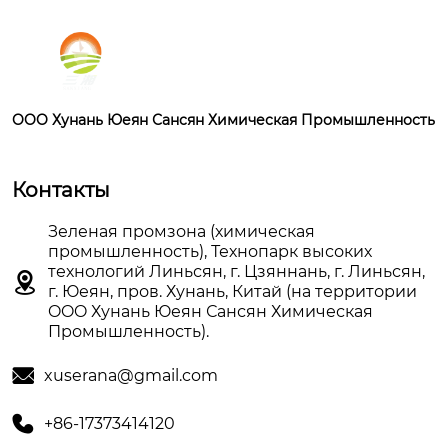
OOO Хунань Юеян Сансян Химическая Промышленность
Контакты
Зеленая промзона (химическая
промышленность), Технопарк высоких
технологий Линьсян, г. Цзяннань, г. Линьсян,

г. Юеян, пров. Хунань, Китай (на территории
OOO Хунань Юеян Сансян Химическая
Промышленность).

xuserana@gmail.com

+86-17373414120