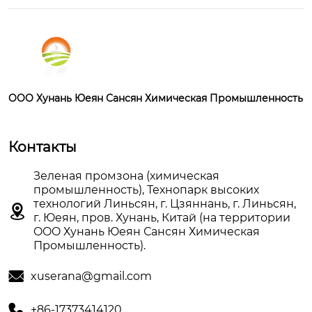
OOO Хунань Юеян Сансян Химическая Промышленность
Контакты
Зеленая промзона (химическая
промышленность), Технопарк высоких
технологий Линьсян, г. Цзяннань, г. Линьсян,

г. Юеян, пров. Хунань, Китай (на территории
OOO Хунань Юеян Сансян Химическая
Промышленность).

xuserana@gmail.com

+86-17373414120