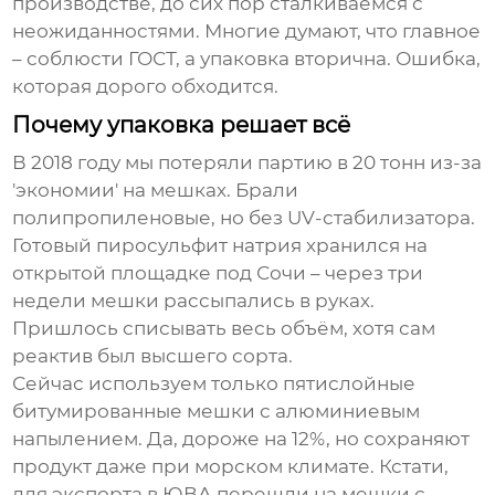
производстве, до сих пор сталкиваемся с
неожиданностями. Многие думают, что главное
– соблюсти ГОСТ, а упаковка вторична. Ошибка,
которая дорого обходится.
Почему упаковка решает всё
В 2018 году мы потеряли партию в 20 тонн из-за
'экономии' на мешках. Брали
полипропиленовые, но без UV-стабилизатора.
Готовый
пиросульфит натрия
хранился на
открытой площадке под Сочи – через три
недели мешки рассыпались в руках.
Пришлось списывать весь объём, хотя сам
реактив был высшего сорта.
Сейчас используем только пятислойные
битумированные мешки с алюминиевым
напылением. Да, дороже на 12%, но сохраняют
продукт даже при морском климате. Кстати,
для экспорта в ЮВА перешли на мешки с