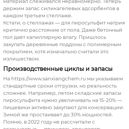
материал слёживался неравномерно. Теперь
держим запас силикагелевых адсорбентов в
каждом третьем стеллаже.
Кстати, о стеллажах — для
пиросульфит натрия
критично расстояние от пола. Даже бетонный
пол даёт капиллярную влагу. Пришлось
закупать деревянные поддоны с полимерным
покрытием, хотя изначально считали это
излишеством.
Производственные циклы и запасы
На https://www.sanxiangchem.ru мы указываем
стандартные сроки отгрузки, но реальность
сложнее. Например, летом
складские запасы
пиросульфита нужно увеличивать на 15-20% —
пищевики активно закупают для консервации.
Зимой же простаивает до 30% мощностей.
Помню, в 2022 году не рассчитали с
сезонностью — пришлось арендовать