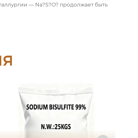
еталлургии — Na?S?O? продолжает быть
ия