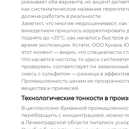
указывает оба варианта, но акцент делае
как систематическое название переплета
должна работать в реальности.
Заметил, что многие недооценивают, как
виноделием пришлось корректировать доз
поднять до +25°C, как началось быстрое
время экспозиции. Кстати, OOO Хунань 
этот момент — видно, что специалисты с
Что касается чистоты, то здесь системат
проверяем, соответствует ли заявленный
смесь с сульфитом — разница в эффектив
Промышленность ценим их прозрачность:
вещества и примесей.
Технологические тонкости в прои
В целлюлозно-бумажной промышленно
переборщить с концентрацией, можно по
в Ленинградской области пытались ускор