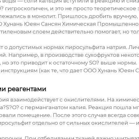
ть воды — соли кальция вступили в реакцию и сни
 гигроскопичен, и это не просто теоретическое 
ежались в монолит. Пришлось дробить вручную, н
O Хунань Юеян Сансян Химическая Промышленнос
этиленовым слоем действительно помогает, но т
т о допустимых нормах
пиросульфита натрия
. Ли
ий. Например, в производстве сухофруктов неко
и, но это приводит к остаточному SO? выше норм
по инструкциям (как те, что дает OOO Хунань Юея
ми реагентами
рия
взаимодействует с окислителями. На химиче
?S?O? с перманганатом калия. Реакция пошла мгн
ровали помещение. После этого случая всегда со
осульфит отдельно от сильных окислителей — их
орочки. При отбеливании тканей важно учитыват