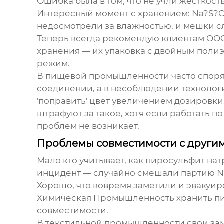
Ошибка была в том, что не учли жесткос
Интересный момент с хранением: Na?S?O?
недосмотрели за влажностью, и мешки сл
Теперь всегда рекомендую клиентам OO
хранения — их упаковка с двойным поли
режим.
В пищевой промышленности часто споря
соединении, а в несоблюдении технолог
'поправить' цвет увеличением дозировк
штрафуют за такое, хотя если работать 
проблем не возникает.
Проблемы совместимости с други
Мало кто учитывает, как
пиросульфит нат
инцидент — случайно смешали партию Na
Хорошо, что вовремя заметили и эвакуи
Химическая Промышленность хранить пир
совместимости.
В текстильной промышленности свои зам