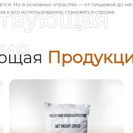
тся. Но в основных отраслях — от пищевой до м
ствующая
я к его использованию становятся строже.
ия
ующая
Продукц