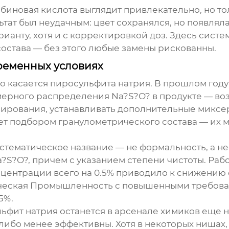
рбиновая кислота выглядит привлекательно, но то
тат был неудачным: цвет сохранялся, но появлял
ианту, хотя и с корректировкой доз. Здесь систе
 состава — без этого любые замены рискованны.
ременных условиях
о касается
пиросульфита натрия
. В прошлом году
мерного распределения Na?S?O? в продукте — в
ирования, устанавливать дополнительные миксе
ет подбором гранулометрического состава — их
истематическое название — не формальность, а н
?S?O?, причем с указанием степени чистоты. Ра
нцентрации всего на 0.5% приводило к снижению
ческая Промышленность с повышенными требован
5%.
ьфит натрия
останется в арсенале химиков еще 
 либо менее эффективны. Хотя в некоторых нишах