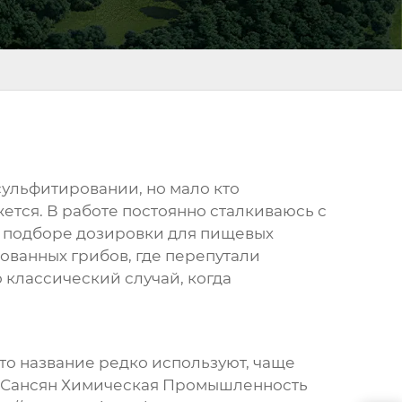
 сульфитировании, но мало кто
ется. В работе постоянно сталкиваюсь с
 о подборе дозировки для пищевых
ованных грибов, где перепутали
 классический случай, когда
то название редко используют, чаще
ян Сансян Химическая Промышленность