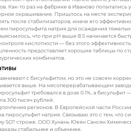
в. Как-то раз на фабрике в Иваново попытались 
ерное окрашивание. Пришлось на месте экспери
ять после стабилизаторов, иначе его эффективно
ием
пиросульфита натрия
для осаждения тяжелых 
 выяснилось, что при pH выше 8.5 начинается бы
контроля кислотности — без этого эффективность
ленность предоставляет хорошие таблицы по ста
лургических комбинатов.
ативы
авнивают с бисульфитом, но это не совсем коррек
зывается выше. На мясоперерабатывающем заводе
осульфит требовался в дозе 0.1%, а бисульфит — 
ла 300 тысяч рублей.
почтения регионов. В Европейской части России 
на
пиросульфит натрия
. Связываю это с тем, что
ному SO? строже. OOO Хунань Юеян Сансян Химичес
 заказы стабильнее и объемнее.