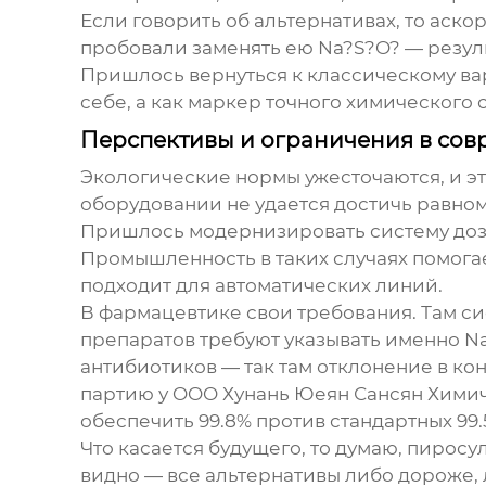
Если говорить об альтернативах, то аско
пробовали заменять ею Na?S?O? — резуль
Пришлось вернуться к классическому вар
себе, а как маркер точного химического
Перспективы и ограничения в сов
Экологические нормы ужесточаются, и эт
оборудовании не удается достичь равно
Пришлось модернизировать систему доз
Промышленность в таких случаях помога
подходит для автоматических линий.
В фармацевтике свои требования. Там с
препаратов требуют указывать именно Na
антибиотиков — так там отклонение в ко
партию у OOO Хунань Юеян Сансян Хими
обеспечить 99.8% против стандартных 99.
Что касается будущего, то думаю,
пиросул
видно — все альтернативы либо дороже,