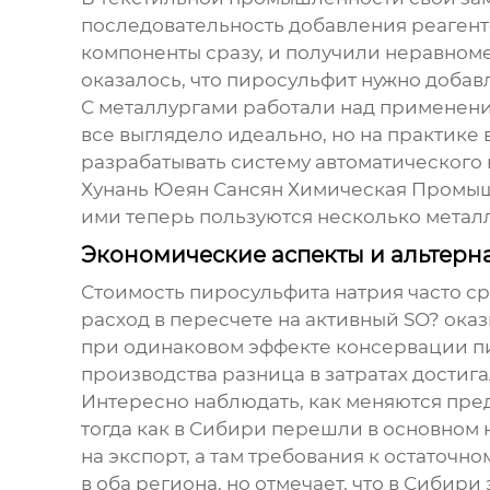
последовательность добавления реагенто
компоненты сразу, и получили неравном
оказалось, что пиросульфит нужно добавл
С металлургами работали над применен
все выглядело идеально, но на практике
разрабатывать систему автоматического 
Хунань Юеян Сансян Химическая Промыш
ими теперь пользуются несколько метал
Экономические аспекты и альтерн
Стоимость
пиросульфита натрия
часто ср
расход в пересчете на активный SO? ока
при одинаковом эффекте консервации пир
производства разница в затратах достига
Интересно наблюдать, как меняются пред
тогда как в Сибири перешли в основном 
на экспорт, а там требования к остаточ
в оба региона, но отмечает, что в Сибири