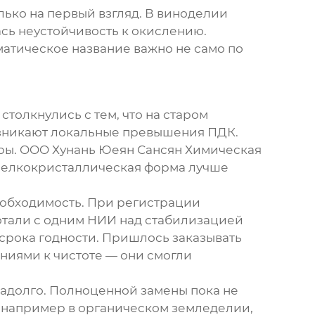
лько на первый взгляд. В виноделии
ась неустойчивость к окислению.
матическое название важно не само по
 столкнулись с тем, что на старом
озникают локальные превышения ПДК.
ры. OOO Хунань Юеян Сансян Химическая
 мелкокристаллическая форма лучше
еобходимость. При регистрации
ботали с одним НИИ над стабилизацией
 срока годности. Пришлось заказывать
иями к чистоте — они смогли
надолго. Полноценной замены пока не
, например в органическом земледелии,