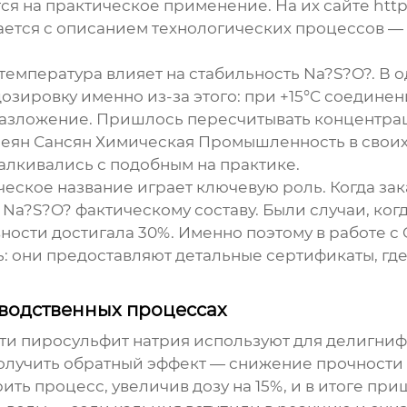
тся на практическое применение. На их сайте htt
ется с описанием технологических процессов — 
 температура влияет на стабильность Na?S?O?. В 
ировку именно из-за этого: при +15°C соединени
 разложение. Пришлось пересчитывать концентраци
Юеян Сансян Химическая Промышленность в свои
талкивались с подобным на практике.
ическое название играет ключевую роль. Когда за
 Na?S?O? фактическому составу. Были случаи, ко
ности достигала 30%. Именно поэтому в работе 
 они предоставляют детальные сертификаты, гд
зводственных процессах
сти
пиросульфит натрия
используют для делигнифи
лучить обратный эффект — снижение прочности 
ить процесс, увеличив дозу на 15%, и в итоге пр