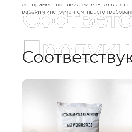
его применение действительно сокращае
Соответ
рабочим инструментом, просто требовани
Продукц
Соответств