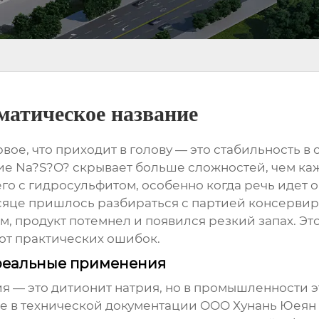
матическое название
вое, что приходит в голову — это стабильность в
ие Na?S?O? скрывает больше сложностей, чем каж
 его с гидросульфитом, особенно когда речь идет
сяце пришлось разбираться с партией консервир
, продукт потемнел и появился резкий запах. Это
от практических ошибок.
 реальные применения
ия
— это дитионит натрия, но в промышленности э
даже в технической документации OOO Хунань Юе