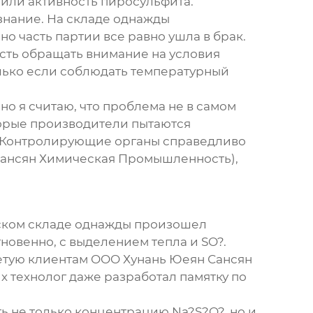
зили активность пиросульфита.
знание. На складе однажды
о часть партии все равно ушла в брак.
ть обращать внимание на условия
олько если соблюдать температурный
чно я считаю, что проблема не в самом
торые производители пытаются
ы. Контролирующие органы справедливо
н Сансян Химическая Промышленность),
ском складе однажды произошел
овенно, с выделением тепла и SO?.
ветую клиентам OOO Хунань Юеян Сансян
 технолог даже разработал памятку по
ь не только концентрацию Na?S?O?, но и