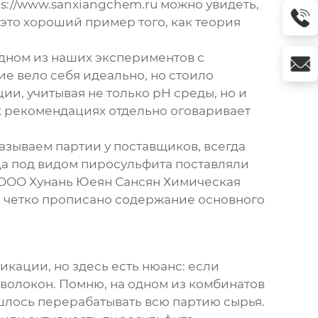
ps://www.sanxiangchem.ru можно увидеть,
это хороший пример того, как теория
одном из наших экспериментов с
е вело себя идеально, но стоило
и, учитывая не только pH среды, но и
х рекомендациях отдельно оговаривает
казываем партии у поставщиков, всегда
гда под видом пиросульфита поставляли
с OOO Хунань Юеян Сансян Химическая
е четко прописано содержание основного
кации, но здесь есть нюанс: если
волокон. Помню, на одном из комбинатов
ишлось перерабатывать всю партию сырья.