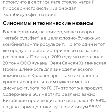
потому что в сертификате стояло 'натрий
пиросернистокислый', а он ждал
'метабисульфит натрия'.
Синонимы и технические нюансы
В консервации, например, чаще говорят
'метабисульфит', а в целлюлозно-бумажных
комбинатах – 'пиросульфит'. Но это один и тот
же продукт, просто исторически названия
разошлись. Помню, в 2019 году мы поставили
20 тонн OOO Хунань Юеян Сансян Химическая
Промышленность для винодельческого
комбината в Краснодаре – там технолог до
хрипоты спорил, что им нужен именно
'дисульфит', хотя по ГОСТу это тот же продукт.
Содержание SO? – вот что реально важно.
Китайские производители часто дают 97-98%,
но для фармацевтики нужно минимум 98.5%.