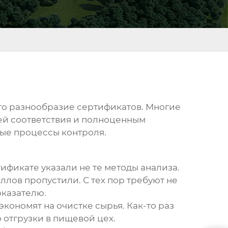
это разнообразие сертификатов. Многие
ией соответствия и полноценным
ные процессы контроля.
фикате указали не те методы анализа.
ллов пропустили. С тех пор требуют не
оказателю.
ономят на очистке сырья. Как-то раз
о отгрузки в пищевой цех.