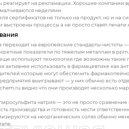
ь реагирует на рекламации. Хорошие компании в
отмалчиваются неделями.
я сертификатов не только на продукт, но и на си
 выстроены процессы а не просто ставят печати н
ования
 переходят на европейские стандарты чистоты —
конкретные показатели по тяжелым металлам в ppm
 еще используют технологии где возможны такие 
и активнее использовать в фармацевтике как ант
дителей которые могут обеспечить фармакопейно
редприятия выигрывают — у них обычно есть отд
ngchem.ru видно что они производят несколько ма
пиросульфита натрия — это не просто сравнение 
ь производства и готовность нести ответственно
ализируются на неорганических солях обычно ме
тапе.