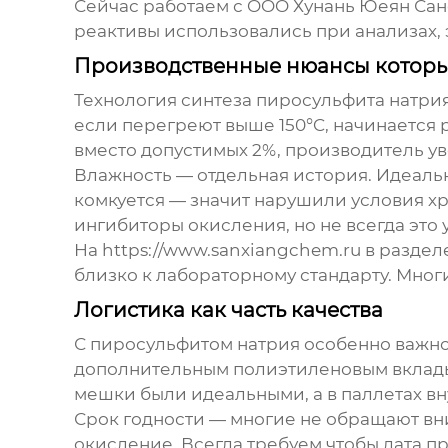
Сейчас работаем с
OOO Хунань Юеян Са
реактивы использовались при анализах, 
Производственные нюансы которы
Технология синтеза пиросульфита натрия
если перегреют выше 150°C, начинается 
вместо допустимых 2%, производитель уве
Влажность — отдельная история. Идеаль
комкуется — значит нарушили условия хр
ингибиторы окисления, но не всегда это
На
https://www.sanxiangchem.ru
в раздел
близко к лабораторному стандарту. Многи
Логистика как часть качества
С пиросульфитом натрия особенно важно
дополнительным полиэтиленовым вкладыш
мешки были идеальными, а в паллетах вн
Срок годности — многие не обращают вни
окисление. Всегда требуем чтобы дата п