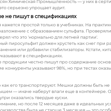
нсян Химическая Промышленность
— у них в серт
это серьезно упрощает аудит.
е не пишут в спецификациях
 кажется простой только в учебниках. На практи
разложение с образованием сульфата. Проверяли 
рял что это 'нормально для летней партии'.
ный пиросульфит должен хрустеть как снег при р
анения или добавили стабилизаторы. Кстати, ки
 указывают в спецификациях.
е продукции честно пишут про содержание основн
е конкуренты указывают 98%, но при тестах оказы
 как его транспортируют. Мешки должны быть не
ем — иначе наберут влаги еще в контейнере. О
утри оказались твердые куски.
мание, но после 12 месяцев даже в идеальных у
роизводства была не старше 3 месяцев — это осо