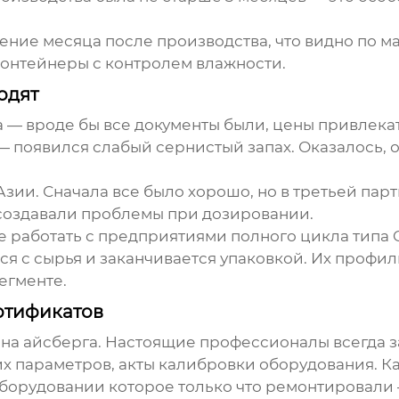
чение месяца после производства, что видно по м
контейнеры с контролем влажности.
одят
 — вроде бы все документы были, цены привлекат
 появился слабый сернистый запах. Оказалось, 
зии. Сначала все было хорошо, но в третьей пар
создавали проблемы при дозировании.
е работать с предприятиями полного цикла типа
тся с сырья и заканчивается упаковкой. Их профи
егменте.
ртификатов
ина айсберга. Настоящие профессионалы всегда 
х параметров, акты калибровки оборудования. Как
борудовании которое только что ремонтировали 