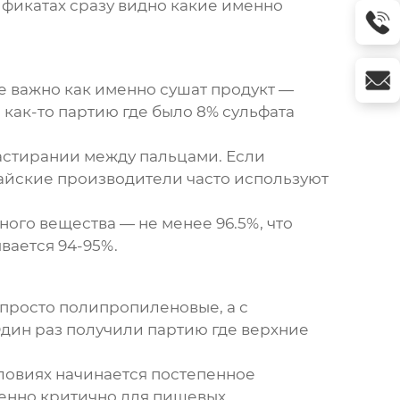
ификатах сразу видно какие именно
ке важно как именно сушат продукт —
как-то партию где было 8% сульфата
астирании между пальцами. Если
тайские производители часто используют
ого вещества — не менее 96.5%, что
вается 94-95%.
 просто полипропиленовые, а с
дин раз получили партию где верхние
словиях начинается постепенное
бенно критично для пищевых