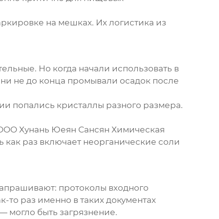
аркировке на мешках. Их логистика из
ельные. Но когда начали использовать в
они не до конца промывали осадок после
тии попались кристаллы разного размера.
OOO Хунань Юеян Сансян Химическая
ль как раз включает неорганические соли
запрашивают: протоколы входного
-то раз именно в таких документах
— могло быть загрязнение.