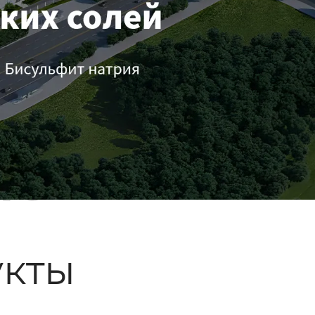
ые
кты