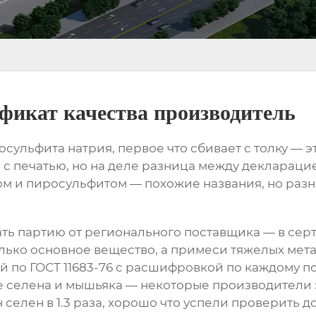
фикат качества производитель
ульфита натрия, первое что сбивает с толку — 
а с печатью, но на деле разница между декларац
ом и пиросульфитом — похожие названия, но раз
ь партию от регионального поставщика — в серти
лько основное вещество, а примеси тяжелых мета
й по ГОСТ 11683-76 с расшифровкой по каждому п
 селена и мышьяка — некоторые производители эк
селен в 1.3 раза, хорошо что успели проверить д