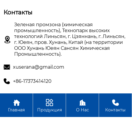
Контакты
Зеленая промзона (химическая
промышленность), Технопарк высоких
технологий Линьсян, г. Цзяннань, г. Линьсян,

г. Юеян, пров. Хунань, Китай (на территории
OOO Хунань Юеян Сансян Химическая
Промышленность).

xuserana@gmail.com

+86-17373414120




Авторское право©OOO Хунань Юеян Сансян Химическая
Главная
Продукция
О Нас
Контакты
Промышленность