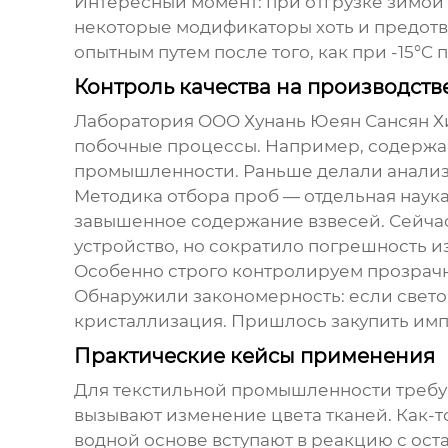
Интересный момент: при отгрузке зимой
некоторые модификаторы хоть и предот
опытным путем после того, как при -15°
Контроль качества на производств
Лаборатория OOO Хунань Юеян Сансян Х
побочные процессы. Например, содержан
промышленности. Раньше делали анализ ра
Методика отбора проб — отдельная наука
завышенное содержание взвесей. Сейча
устройство, но сократило погрешность и
Особенно строго контролируем прозрачн
Обнаружили закономерность: если свето
кристаллизация. Пришлось закупить имп
Практические кейсы применения
Для текстильной промышленности требую
вызывают изменение цвета тканей. Как-то
водной основе вступают в реакцию с о