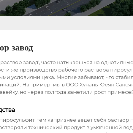
ор завод
 раствор завод', часто натыкаешься на однотипны
ости же производство рабочего раствора пиросул
ми условиями цеха. Многие забывают, что стабил
уникаций. Например, мы в OOO Хунань Юеян Санс
вейку, но через полгода заметили рост примесе
дства
пиросульфит, тем капризнее ведет себя раствор 
астворяли технический продукт в умягченной воде