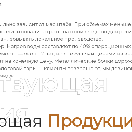
.
льно зависит от масштаба. При объемах меньше 
а анализировали затраты на производство для ре
рганизовывать локальное производство.
р. Нагрев воды составляет до 40% операционных
мость — около 2 лет, но с текущими ценами на э
яет на конечную цену. Металлические бочки дорож
залоговой тары — клиенты возвращают, мы дезин
ствующая
имидж.
ия
ующая
Продукц