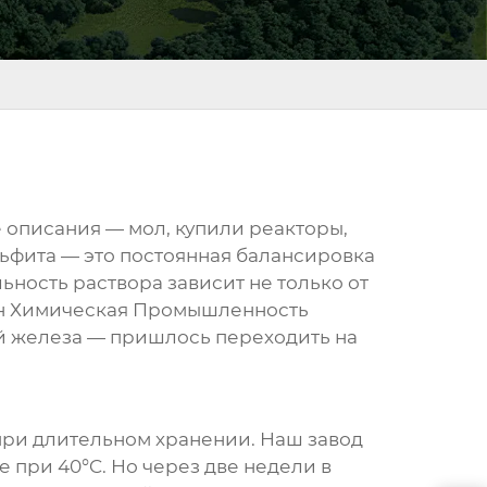
е описания — мол, купили реакторы,
ьфита — это постоянная балансировка
ьность раствора зависит не только от
ян Химическая Промышленность
й железа — пришлось переходить на
при длительном хранении. Наш завод
 при 40°C. Но через две недели в