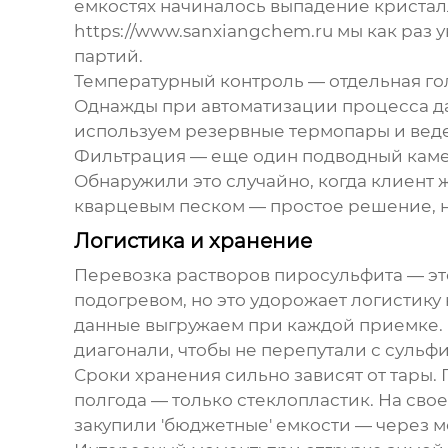
емкостях начиналось выпадение кристалл
https://www.sanxiangchem.ru мы как раз у
партий.
Температурный контроль — отдельная го
Однажды при автоматизации процесса дат
используем резервные термопары и веде
Фильтрация — еще один подводный камен
Обнаружили это случайно, когда клиент
кварцевым песком — простое решение, 
Логистика и хранение
Перевозка растворов пиросульфита — эт
подогревом, но это удорожает логистик
данные выгружаем при каждой приемке. 
диагонали, чтобы не перепутали с сульфи
Сроки хранения сильно зависят от тары
полгода — только стеклопластик. На сво
закупили 'бюджетные' емкости — через м