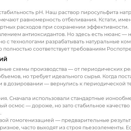
табильность pH. Наш раствор пиросульфита натр
мечают равномерность отбеливания. Кстати, имен
ртных расходов при сохранении эффективности.
влением антиоксидантов. Но здесь есть нюанс —
но с технологами разрабатывать натуральные ко
о полностью соответствует требованиям Роспотр
ий
овные схемы производства — от периодических ре
ъемов, но требует идеального сырья. Когда пос
и в дозировании — вернулись к периодической т
рия. Сначала использовали стандартные ионообм
й осмос — дороже, но зато стабильное качество р
.
овой гомогенизацией — предварительные резуль
ризное, часто выходят из строя пьезоэлементы. 