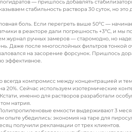
огидратов — пришлось добавлять стабилизаторы.
казываем стабильность раствора 30 суток, но это 
ловная боль. Если перегреть выше 50°C — начина
чики в реакторе дали погрешность +3°C, и мы по
м журнал ручных замеров — старомодно, но наде
ь. Даже после многослойных фильтров тонкой оч
 жаловался на засорение форсунок. Пришлось до
но эффективное.
о всегда компромисс между концентрацией и те
у на 20%. Сейчас используем изотермические кон
Кстати, именно для растворов разработали особу
том натрия.
. Полипропиленовые емкости выдерживают 3 меся
ем опыте убедились: экономия на таре для пиросу
есяц получили рекламации от трех клиентов.