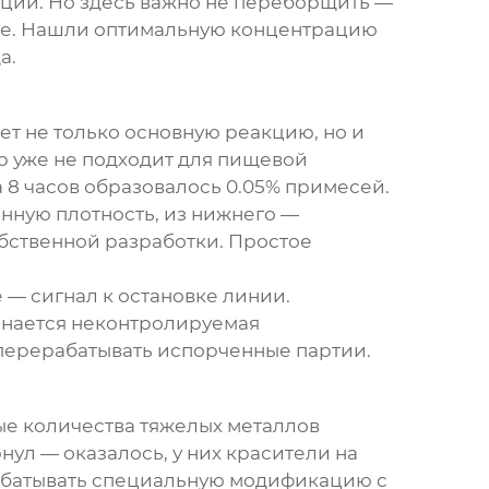
ции. Но здесь важно не переборщить —
ие. Нашли оптимальную концентрацию
а.
 не только основную реакцию, но и
р уже не подходит для пищевой
а 8 часов образовалось 0.05% примесей.
енную плотность, из нижнего —
бственной разработки. Простое
— сигнал к остановке линии.
чинается неконтролируемая
перерабатывать испорченные партии.
ые количества тяжелых металлов
нул — оказалось, у них красители на
абатывать специальную модификацию с