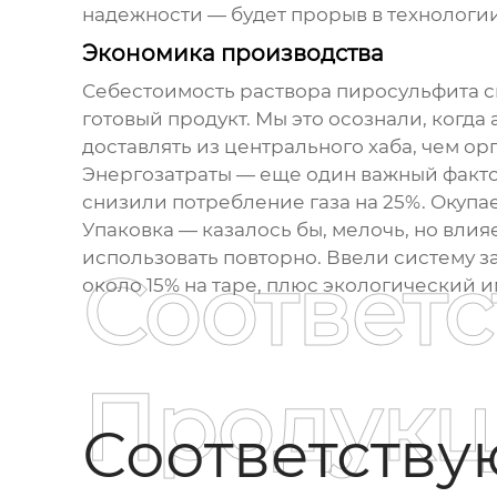
надежности — будет прорыв в технологии
Экономика производства
Себестоимость раствора пиросульфита си
готовый продукт. Мы это осознали, когд
доставлять из центрального хаба, чем о
Энергозатраты — еще один важный факто
снизили потребление газа на 25%. Окупае
Упаковка — казалось бы, мелочь, но вли
использовать повторно. Ввели систему 
Соответ
около 15% на таре, плюс экологический 
Продукц
Соответств