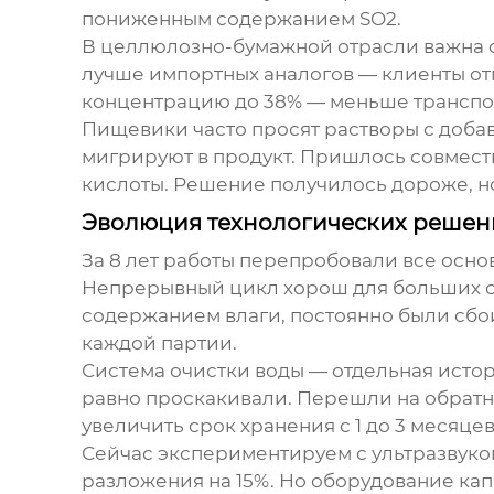
пониженным содержанием SO2.
В целлюлозно-бумaжной отрасли важна с
лучше импортных аналогов — клиенты от
концентрацию до 38% — меньше транспо
Пищевики часто просят растворы с доба
мигрируют в продукт. Пришлось совмест
кислоты. Решение получилось дороже, н
Эволюция технологических решен
За 8 лет работы перепробовали все осн
Непрерывный цикл хорош для больших об
содержанием влаги, постоянно были сбо
каждой партии.
Система очистки воды — отдельная исто
равно проскакивали. Перешли на обратны
увеличить срок хранения с 1 до 3 месяцев
Сейчас экспериментируем с ультразвук
разложения на 15%. Но оборудование кап