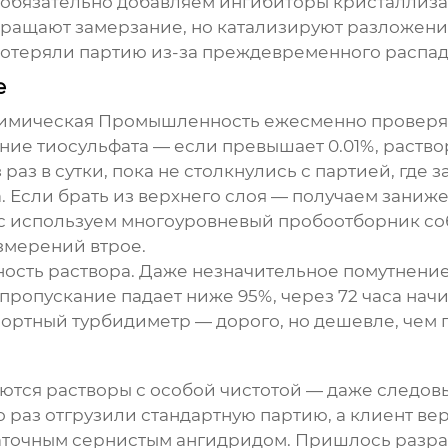
 обязательно добавляем ингибиторы кристаллиза
вращают замерзание, но катализируют разложен
C потеряли партию из-за преждевременного распад
е
имическая Промышленность ежесменно проверяет
ие тиосульфата — если превышает 0.01%, раство
з в сутки, пока не столкнулись с партией, где з
. Если брать из верхнего слоя — получаем заниж
с используем многоуровневый пробоотборник со
змерений втрое.
ость раствора. Даже незначительное помутнение 
пропускание падает ниже 95%, через 72 часа на
ортный турбидиметр — дорого, но дешевле, чем 
тся растворы с особой чистотой — даже следов
 раз отгрузили стандартную партию, а клиент вер
статочным сернистым ангидридом. Пришлось разр