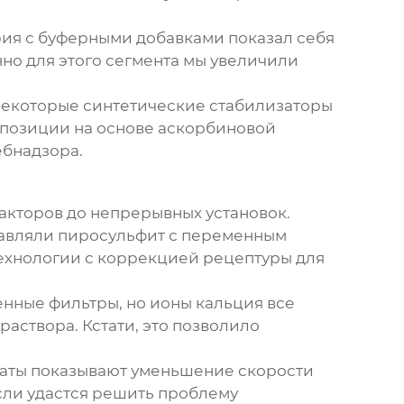
ия с буферными добавками показал себя
но для этого сегмента мы увеличили
 некоторые синтетические стабилизаторы
мпозиции на основе аскорбиновой
ебнадзора.
акторов до непрерывных установок.
тавляли пиросульфит с переменным
ехнологии с коррекцией рецептуры для
енные фильтры, но ионы кальция все
аствора. Кстати, это позволило
таты показывают уменьшение скорости
Если удастся решить проблему