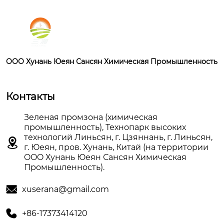
OOO Хунань Юеян Сансян Химическая Промышленность
Контакты
Зеленая промзона (химическая
промышленность), Технопарк высоких
технологий Линьсян, г. Цзяннань, г. Линьсян,

г. Юеян, пров. Хунань, Китай (на территории
OOO Хунань Юеян Сансян Химическая
Промышленность).

xuserana@gmail.com

+86-17373414120