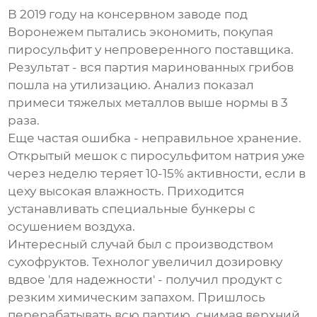
В 2019 году на консервном заводе под
Воронежем пытались экономить, покупая
пиросульфит у непроверенного поставщика.
Результат - вся партия маринованных грибов
пошла на утилизацию. Анализ показал
примеси тяжелых металлов выше нормы в 3
раза.
Еще частая ошибка - неправильное хранение.
Открытый мешок с пиросульфитом натрия уже
через неделю теряет 10-15% активности, если в
цеху высокая влажность. Приходится
устанавливать специальные бункеры с
осушением воздуха.
Интересный случай был с производством
сухофруктов. Технолог увеличил дозировку
вдвое 'для надежности' - получил продукт с
резким химическим запахом. Пришлось
перерабатывать всю партию, снимая верхний