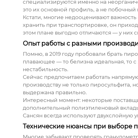
специализируются именно на неорганичес
это их основной профиль, а не побочный 
Кстати, многие недооценивают важность 
хранить при транспортировке, он приход
этом плане выгодно отличаются — у них 
Опыт работы с разными производ
Помню, в 2019 году пробовали брать пир
плавающее — то белизна идеальная, то с
нестабильность.
Сейчас предпочитаем работать напрямую 
производству не только пиросульфита, но
выдержана правильно.
Интересный момент: некоторые поставщик
дополнительный полиэтиленовый вкладыш.
Сансян всегда используют двухслойную 
Технические нюансы при выборе п
Многие забывают проверять гранулометр