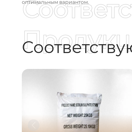
Соответ
оптимальным вариантом.
Продукц
Соответств