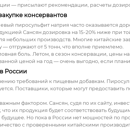
кции — присылают рекомендации, расчеты дозир
закупке консервантов
шевый пиросульфит натрия часто оказывается дор
дукцией Сансян дозировка на 15-20% ниже при т
 небольших производств. Многие китайские заво
 — отгружают от 5 тонн, что вполне приемлемо.
овная боль. Летом, в сезон консервации, цены на
анной ценой на год — очень выгодно, если плани
в России
чению требований к пищевым добавкам. Пиросульф
ется. Поставщики, которые могут предоставить 
важным фактором. Сансян, судя по их сайту, инве
 что их продукция будет соответствовать будущ
будущее. Но пока в России нет мощностей по пр
дничество с проверенными китайскими производит