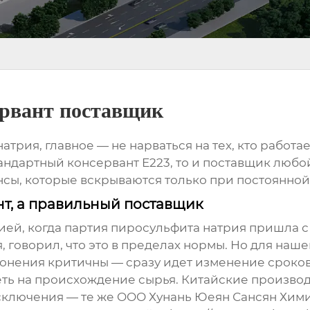
ервант поставщик
натрия
, главное — не нарваться на тех, кто работа
андартный консервант E223, то и поставщик любой 
нсы, которые вскрываются только при постоянной
нт, а правильный поставщик
цией, когда партия пиросульфита натрия пришл
, говорил, что это в пределах нормы. Но для наш
нения критичны — сразу идет изменение сроков
еть на происхождение сырья. Китайские производ
исключения — те же
OOO Хунань Юеян Сансян Хим