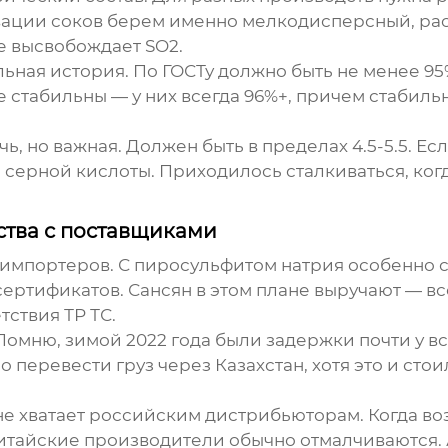
вации соков берем именно мелкодисперсный, рас
е высвобождает SO2.
ная история. По ГОСТу должно быть не менее 95
е стабильны — у них всегда 96%+, причем стабильн
чь, но важная. Должен быть в пределах 4.5-5.5. Е
серной кислоты. Приходилось сталкиваться, когд
ства с поставщиками
мпортеров. С пиросульфитом натрия особенно сл
ертификатов. Сансян в этом плане выручают — вс
тствия ТР ТС.
омню, зимой 2022 года были задержки почти у вс
о перевести груз через Казахстан, хотя это и сто
о не хватает российским дистрибьюторам. Когда 
итайские производители обычно отмалчиваются. А 