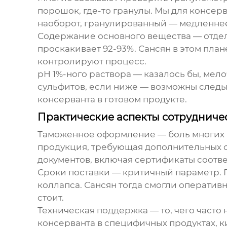
порошок, где-то гранулы. Мы для консер
наоборот, гранулированный — медленне
Содержание основного вещества — отдель
проскакивает 92-93%. Сансян в этом план
контролируют процесс.
pH 1%-ного раствора — казалось бы, мело
сульфитов, если ниже — возможны следы 
консерванта в готовом продукте.
Практические аспекты сотрудниче
Таможенное оформление — боль многих и
продукция, требующая дополнительных с
документов, включая сертификаты соотве
Сроки поставки — критичный параметр. П
коллапса. Сансян тогда смогли оперативн
стоит.
Техническая поддержка — то, чего част
консерванта в специфичных продуктах, к