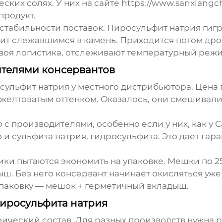
ких солях. У них на сайте https://www.sanxiangc
продукт.
стабильности поставок. Пиросульфит натрия гиг
ит слежавшимся в камень. Приходится потом дроб
своя логистика, отслеживают температурный режи
ителями консервантов
осульфит натрия у местного дистрибьютора. Цена 
 желтоватым оттенком. Оказалось, они смешивали
с производителями, особенно если у них, как у 
 и сульфита натрия, гидросульфита. Это дает гар
и пытаются экономить на упаковке. Мешки по 25 
 Без него консервант начинает окисляться уже 
упаковку — мешок + герметичный вкладыш.
иросульфита натрия
ический состав. Для разных производств нужна р