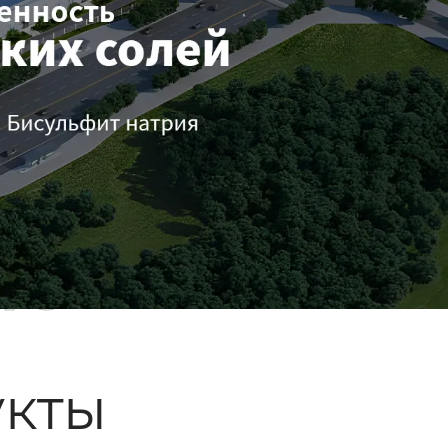
ые
кты