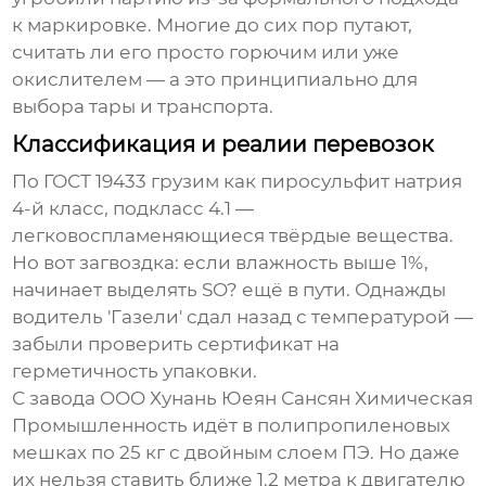
к маркировке. Многие до сих пор путают,
считать ли его просто горючим или уже
окислителем — а это принципиально для
выбора тары и транспорта.
Классификация и реалии перевозок
По ГОСТ 19433 грузим как
пиросульфит натрия
4-й класс, подкласс 4.1 —
легковоспламеняющиеся твёрдые вещества.
Но вот загвоздка: если влажность выше 1%,
начинает выделять SO? ещё в пути. Однажды
водитель 'Газели' сдал назад с температурой —
забыли проверить сертификат на
герметичность упаковки.
С завода OOO Хунань Юеян Сансян Химическая
Промышленность идёт в полипропиленовых
мешках по 25 кг с двойным слоем ПЭ. Но даже
их нельзя ставить ближе 1.2 метра к двигателю