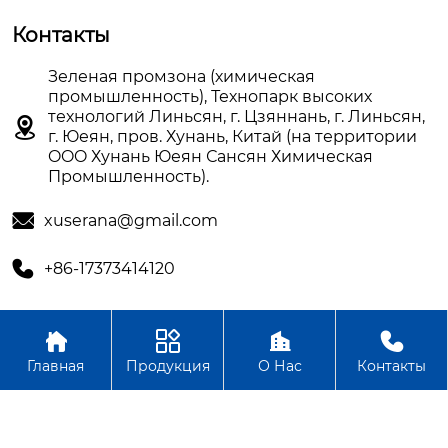
Контакты
Зеленая промзона (химическая
промышленность), Технопарк высоких
технологий Линьсян, г. Цзяннань, г. Линьсян,

г. Юеян, пров. Хунань, Китай (на территории
OOO Хунань Юеян Сансян Химическая
Промышленность).

xuserana@gmail.com

+86-17373414120




Авторское право©OOO Хунань Юеян Сансян Химическая
Главная
Продукция
О Нас
Контакты
Промышленность