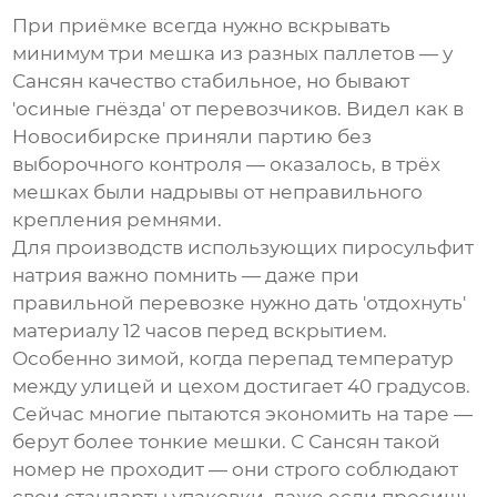
При приёмке всегда нужно вскрывать
минимум три мешка из разных паллетов — у
Сансян качество стабильное, но бывают
'осиные гнёзда' от перевозчиков. Видел как в
Новосибирске приняли партию без
выборочного контроля — оказалось, в трёх
мешках были надрывы от неправильного
крепления ремнями.
Для производств использующих
пиросульфит
натрия
важно помнить — даже при
правильной перевозке нужно дать 'отдохнуть'
материалу 12 часов перед вскрытием.
Особенно зимой, когда перепад температур
между улицей и цехом достигает 40 градусов.
Сейчас многие пытаются экономить на таре —
берут более тонкие мешки. С Сансян такой
номер не проходит — они строго соблюдают
свои стандарты упаковки, даже если просишь