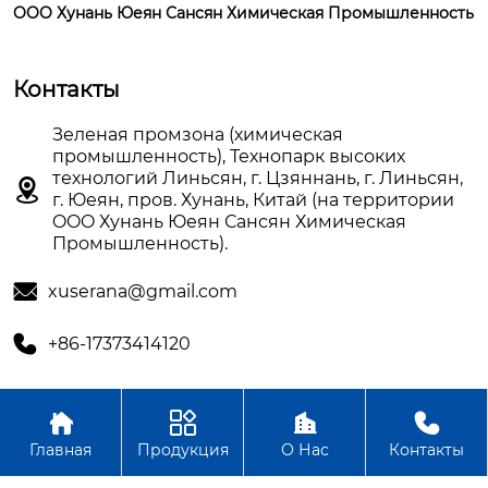
OOO Хунань Юеян Сансян Химическая Промышленность
Контакты
Зеленая промзона (химическая
промышленность), Технопарк высоких
технологий Линьсян, г. Цзяннань, г. Линьсян,

г. Юеян, пров. Хунань, Китай (на территории
OOO Хунань Юеян Сансян Химическая
Промышленность).

xuserana@gmail.com

+86-17373414120




Авторское право©OOO Хунань Юеян Сансян Химическая
Главная
Продукция
О Нас
Контакты
Промышленность