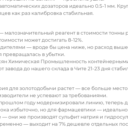
автоматических дозаторов идеально 0.5-1 мм. Кру
йцев как раз калибровка стабильная.
— малозначительный реагент в стоимости тонны 
тоимости может достигать 8-12%.
дителями — вроде бы цена ниже, но расход выше
я превращалась в убытки.
нсян Химическая Промышленность контейнерными
т завода до нашего склада в Чите 21-23 дня стаби
рия для золотодобычи растет — все больше мес
изводители не успевают за требованиями.
в прошлом году модернизировали линию, теперь 
пока избыточно, но для фармацевтики — идеально
 — они же производят сульфит натрия и гидросул
ременно — выходит на 7% дешевле отдельных пос