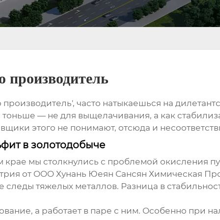
о производитель
производитель', часто натыкаешься на дилетантск
е тоньше — не для выщелачивания, а как стабилиз
вщики этого не понимают, отсюда и несоответстви
ьфит в золотодобыче
м крае мы столкнулись с проблемой окисления п
трия от OOO Хунань Юеян Сансян Химическая Про
 следы тяжелых металлов. Разница в стабильност
вание, а работает в паре с ним. Особенно при на