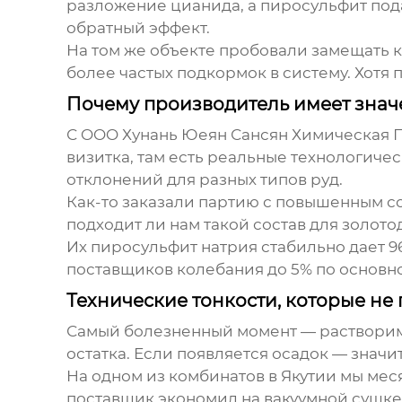
разложение цианида, а пиросульфит пода
обратный эффект.
На том же объекте пробовали замещать 
более частых подкормок в систему. Хотя
Почему производитель имеет знач
С OOO Хунань Юеян Сансян Химическая Пр
визитка, там есть реальные технологичес
отклонений для разных типов руд.
Как-то заказали партию с повышенным со
подходит ли нам такой состав для золот
Их пиросульфит натрия стабильно дает 96
поставщиков колебания до 5% по основно
Технические тонкости, которые не
Самый болезненный момент — растворимо
остатка. Если появляется осадок — значи
На одном из комбинатов в Якутии мы меся
поставщик экономил на вакуумной сушке