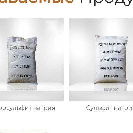
росульфит натрия
Сульфит натри