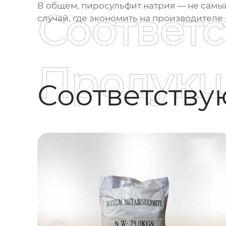
В общем, пиросульфит натрия — не самый
Соответ
случай, где экономить на производителе
Продукц
Соответств