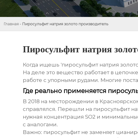
Главная
-
Пиросульфит натрия золото производитель
Пиросульфит натрия золот
Когда ищешь 'пиросульфит натрия золото 
На деле это вещество работает в цепочк
работе с упорными рудами. Многие поста
Где реально применяется пиросул
В 2018 на месторождении в Красноярско
справлялся. Перешли на пиросульфит на
нужная концентрация SO2 и минимальные
с аналогами.
Важно: пиросульфит не заменяет цианиро