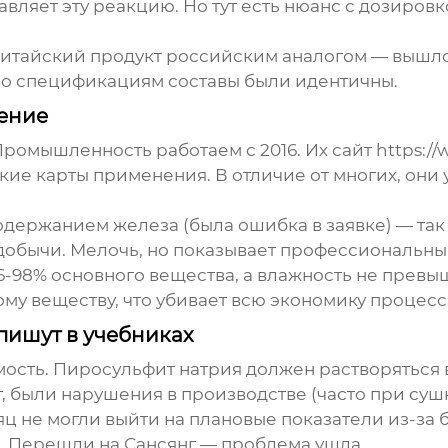
вляет эту реакцию. Но тут есть нюанс с дозиров
китайский продукт российским аналогом — вышло
 по спецификациям составы были идентичны.
ение
омышленность работаем с 2016. Их сайт https://
кие карты применения. В отличие от многих, они 
держанием железа (была ошибка в заявке) — так
одобычи. Мелочь, но показывает профессиональны
-98% основного вещества, а влажность не превыш
му веществу, что убивает всю экономику процесс
 пишут в учебниках
сть. Пиросульфит натрия должен растворяться в 
т, были нарушения в производстве (часто при сушк
ц не могли выйти на плановые показатели из-за б
. Перешли на Сансянг — проблема ушла.