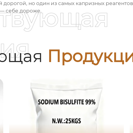
 дорогой, но один из самых капризных реагентов 
ствующая
 — себе дороже.
ия
ующая
Продукц