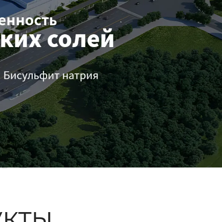
ые
кты