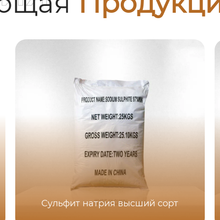
ующая
Продукц
Сульфит натрия высший сорт