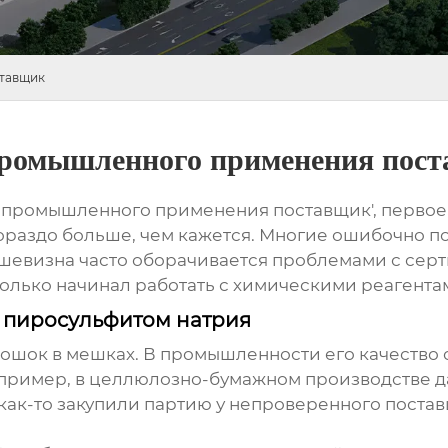
ставщик
промышленного применения пос
промышленного применения поставщик', первое, 
гораздо больше, чем кажется. Многие ошибочно по
ешевизна часто оборачивается проблемами с се
 только начинал работать с химическими реагента
 пиросульфитом натрия
рошок в мешках. В промышленности его качество
апример, в целлюлозно-бумажном производстве д
как-то закупили партию у непроверенного постав