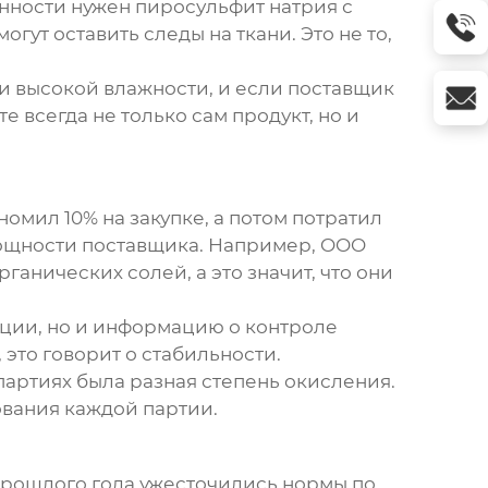
нности нужен пиросульфит натрия с
гут оставить следы на ткани. Это не то,
ри высокой влажности, и если поставщик
 всегда не только сам продукт, но и
номил 10% на закупке, а потом потратил
мощности поставщика. Например, OOO
нических солей, а это значит, что они
ации, но и информацию о контроле
 это говорит о стабильности.
партиях была разная степень окисления.
ования каждой партии.
прошлого года ужесточились нормы по