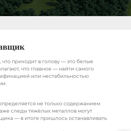
тавщик
что приходит в голову — это белые
лагают, что главное — найти самого
ртификацией или нестабильностью
ми.
 определяется не только содержанием
аже следы тяжёлых металлов могут
щика — в итоге пришлось останавливать