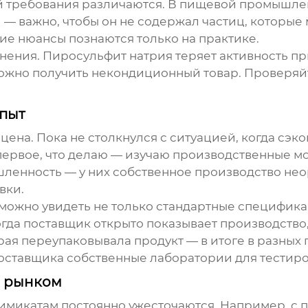
ей требования различаются. В пищевой промышле
— важно, чтобы он не содержал частиц, которые мо
ие нюансы познаются только на практике.
анения. Пиросульфит натрия теряет активность п
ожно получить некондиционный товар. Проверяйте
опыт
цена. Пока не столкнулся с ситуацией, когда сэко
 первое, что делаю — изучаю производственные 
нность — у них собственное производство неорга
вки.
u можно увидеть не только стандартные специфик
огда поставщик открыто показывает производство,
рая переупаковывала продукт — в итоге в разных 
у поставщика собственные лаборатории для тестир
м рынком
микатам постоянно ужесточаются. Например, с 