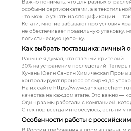
Важно понимать, что для разных отрасл
особыми сертификатами, а в текстильной 
что можно узнать из спецификации — так
Кстати, многие забывают про условия хр
не обеспечивает правильную упаковку, м
логистическую цепочку.
Как выбрать поставщика: личный 
Раньше я думал, что главный критерий — 
30% на устранение последствий. Теперь
Хунань Юеян Сансян Химическая Промышле
контролируют процесс от сырья до упако
На их сайте https://www.sanxiangchem.r
качества на каждом этапе. Это важно — к
Один раз мы работали с компанией, кото
С тех пор всегда интересуюсь, есть ли 
Особенности работы с российски
В России требования к промышленным хи