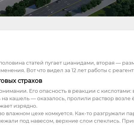
 половина статей пугает цианидами, вторая — раз
енения. Вот что видел за 12 лет работы с реаген
товых страхов
онимании. Его опасность в реакции с кислотами: 
на кашель — оказалось, пролили раствор возле 
жает изрядно.
 во влажном цехе комкуется. Как-то разгружали 
жали под навесом, верхние слои спеклись. При