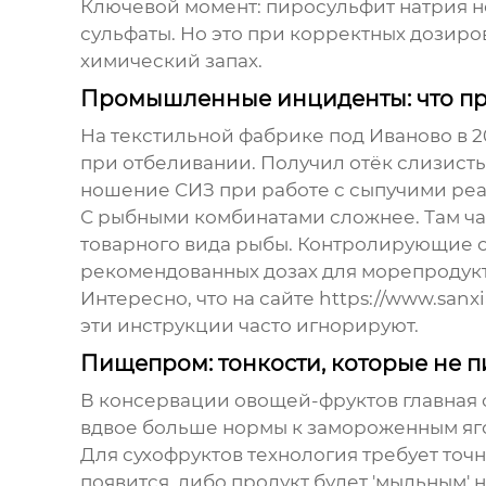
Ключевой момент:
пиросульфит натрия
н
сульфаты. Но это при корректных дозиров
химический запах.
Промышленные инциденты: что пр
На текстильной фабрике под Иваново в 2
при отбеливании. Получил отёк слизисты
ношение СИЗ при работе с сыпучими реа
С рыбными комбинатами сложнее. Там ч
товарного вида рыбы. Контролирующие о
рекомендованных дозах для морепродукт
Интересно, что на сайте https://www.sa
эти инструкции часто игнорируют.
Пищепром: тонкости, которые не п
В консервации овощей-фруктов главная 
вдвое больше нормы к замороженным ягод
Для сухофруктов технология требует точ
появится, либо продукт будет 'мыльным'