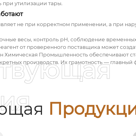
 при утилизации тары.
аботают
вляет не при корректном применении, а при нар
точные весы, контроль pH, соблюдение временны
реагент от проверенного поставщика может созда
н Химическая Промышленность обеспечивают ста
ствующая
нкретных производств. Их грамотность — главный 
ия
ующая
Продукц