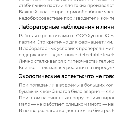
стабильные партии для таких производст
Важный нюанс: при термообработке часть
недобросовестные производители компе
Лабораторные наблюдения и личн
Работая с реактивами от OOO Хунань Юе
партии. Это критично для фармацевтики,
В лабораторных условиях проверяли мигр
содержание падает ниже detectable lev
Лично сталкивался с гиперчувствительн
Квинке — оказалась реакция на
пиросул
Экологические аспекты: что не го
При попадании в водоёмы в больших кол
бумажных комбинатов была авария — слив
При этом на очистных сооружениях пирос
мало — не работает, слишком много — на
В почве разлагается достаточно быстро.