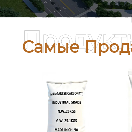
Самые П
Продукт
Самые Прод