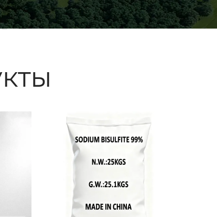
ые
кты