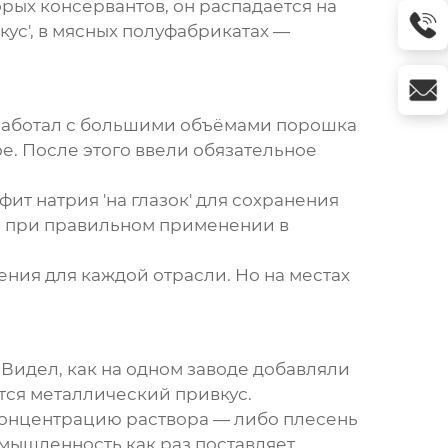
орых консервантов, он распадается на
кус', в мясных полуфабрикатах —
а работал с большими объёмами порошка
е. После этого ввели обязательное
фит натрия
'на глазок' для сохранения
я при правильном применении в
ения для каждой отрасли. Но на местах
Видел, как на одном заводе добавляли
тся металлический привкус.
 концентрацию раствора — либо плесень
омышленность как раз поставляет