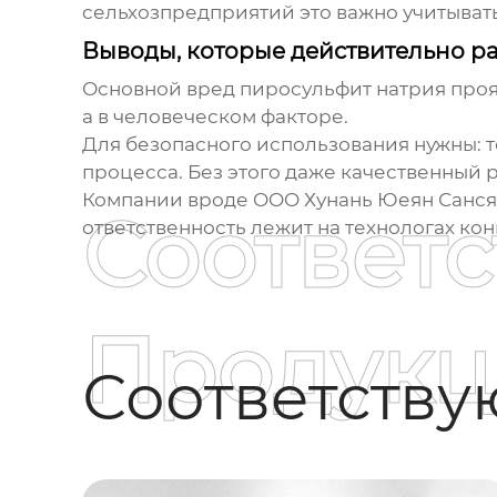
сельхозпредприятий это важно учитывать
Выводы, которые действительно р
Основной вред
пиросульфит натрия
проя
а в человеческом факторе.
Для безопасного использования нужны: 
процесса. Без этого даже качественный 
Компании вроде OOO Хунань Юеян Санся
Соответ
ответственность лежит на технологах ко
Продукц
Соответств