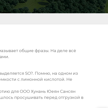
мазывает общие фразы. На деле всё
тами.
выделяется SO?. Помню, на одном из
ёмкости с лимонной кислотой. Не
партию для OOO Хунань Юеян Сансян
шлось просушивать перед отгрузкой в