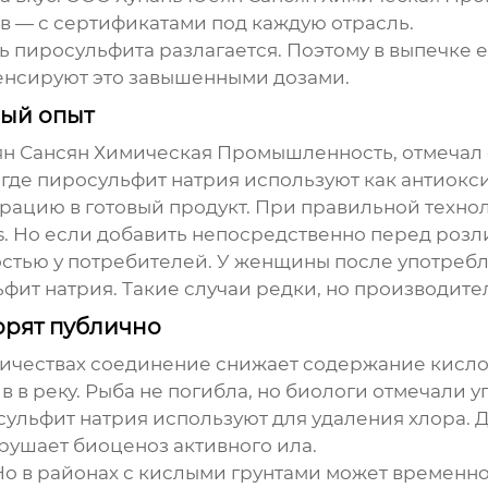
в — с сертификатами под каждую отрасль.
 пиросульфита разлагается. Поэтому в выпечке е
нсируют это завышенными дозами.
ый опыт
ян Сансян Химическая Промышленность, отмечал с
 где пиросульфит натрия используют как антиокси
ацию в готовый продукт. При правильной технол
els. Но если добавить непосредственно перед ро
остью у потребителей. У женщины после употребл
ьфит натрия
. Такие случаи редки, но производител
ворят публично
ичествах соединение снижает содержание кисло
 в реку. Рыба не погибла, но биологи отмечали у
ульфит натрия используют для удаления хлора. 
рушает биоценоз активного ила.
 Но в районах с кислыми грунтами может временно