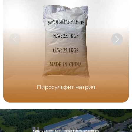
Пиросульфит натрия