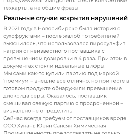
https://www.sanxiangchem.ru есть конкретные
техкарты, а не общие фразы.
Реальные случаи вскрытия нарушений
В 2021 году в Новосибирске была история с
сухофруктами – после жалоб потребителей
выяснилось, что использовался
пиросульфит
натрия
от неизвестного поставщика с
превышением дозировки в 4 раза. При этом в
документах стояли идеальные цифры.
Мы сами как-то купили партию под маркой
'премиум' – внешне все отлично, но при тесте в
готовом продукте обнаружили превышение
диоксида серы. Оказалось, поставщик
смешивал свежую партию с просроченной –
визуально не определить.
Сейчас всегда требуем от поставщиков вроде
OOO Хунань Юеян Сансян Химическая
Промышленность предоставлять не только