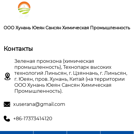
OOO Хунань Юеян Сансян Химическая Промышленность
Контакты
Зеленая промзона (химическая
промышленность), Технопарк высоких
технологий Линьсян, г. Цзяннань, г. Линьсян,

г. Юеян, пров. Хунань, Китай (на территории
OOO Хунань Юеян Сансян Химическая
Промышленность).

xuserana@gmail.com

+86-17373414120