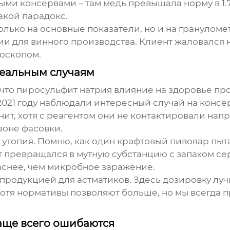
ми консервами – там медь превышала норму в 1.7
такой парадокс.
только на основные показатели, но и на гранулом
тии для винного производства. Клиент жаловался
оскопом.
реальным случаям
 что
пиросульфит натрия влияние на здоровье
про
2021 году наблюдали интересный случай на консе
ит, хотя с реагентом они не контактировали нап
зоне фасовки.
 утопия. Помню, как один крафтовый пивовар пыта
т превращался в мутную субстанцию с запахом се
аснее, чем микробное заражение.
продукцией для астматиков. Здесь дозировку луч
Хотя нормативы позволяют больше, но мы всегда
аще всего ошибаются