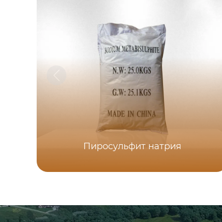
Пиросульфит натрия