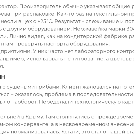
фактор.
Производитель
обычно указывает общие 
ева при распаковке. Как-то раз на текстильном 
несли в цех с +25°C. Результат – слеживание и по
ь с другим оборудованием. Нержавейка марки 30
ти. Лично видел, как на кондитерской фабрике р
ентам проверять паспорта оборудования.
риятиями. У них часто нет лабораторного контрол
пример, использовать не титрование, а цветовые
я.
ян
й с сушеными грибами. Клиент жаловался на поте
ться – оказалось, проблема в последовательности
ыло наоборот. Переделали технологическую карту
дельней в Крыму. Там столкнулись с преждеврем
самом консерванте, а в несвоевременном внесени
ация нормализовалась. Кстати, это стало нашей 