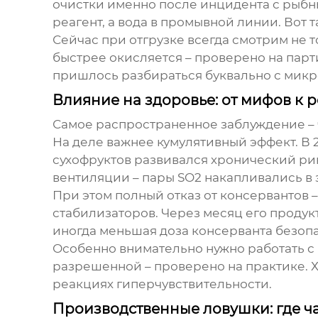
очистки именно после инцидента с рыбны
реагент, а вода в промывной линии. Вот 
Сейчас при отгрузке всегда смотрим не 
быстрее окисляется – проверено на пар
пришлось разбираться буквально с микр
Влияние на здоровье: от мифов к 
Самое распространенное заблуждение –
На деле важнее кумулятивный эффект. В 
сухофруктов развивался хронический рин
вентиляции – пары SO2 накапливались в 
При этом полный отказ от консервантов –
стабилизаторов. Через месяц его продук
иногда меньшая доза консерванта безоп
Особенно внимательно нужно работать с 
разрешенной – проверено на практике. 
реакциях гиперчувствительности.
Производственные ловушки: где ч