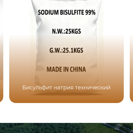
Бисульфит натрия технический