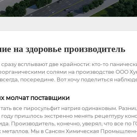
ие на здоровье производитель
сразу всплывают две крайности: кто-то панически
с неорганическими солями на производстве OOO Х
всегда, посередине. Вот хочу поделиться наблюд
ых молчат поставщики
итать все
пиросульфит натрия
одинаковым. Разниц
19 году пришлось экстренно менять рецептуру кон
а. Производитель, конечно, уверял, что все по ГО
 металлов. Мы в Сансян Химическая Промышленн