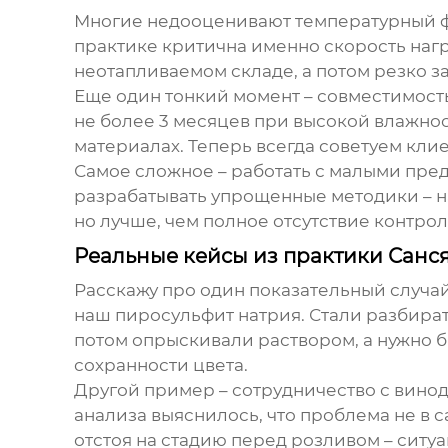
Многие недооценивают температурный 
практике критична именно скорость нагр
неотапливаемом складе, а потом резко за
Еще один тонкий момент – совместимост
не более 3 месяцев при высокой влажнос
материалах. Теперь всегда советуем кли
Самое сложное – работать с малыми предп
разрабатывать упрощенные методики – на
но лучше, чем полное отсутствие контрол
Реальные кейсы из практики Санс
Расскажу про один показательный случа
наш
пиросульфит натрия
. Стали разбира
потом опрыскивали раствором, а нужно б
сохранности цвета.
Другой пример – сотрудничество с вино
анализа выяснилось, что проблема не в 
отстоя на стадию перед розливом – ситу