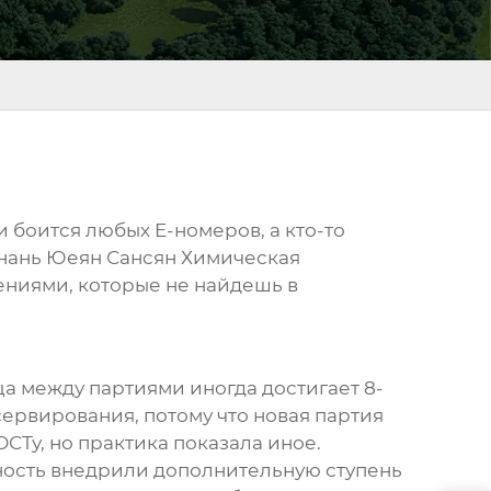
 боится любых E-номеров, а кто-то
унань Юеян Сансян Химическая
ениями, которые не найдешь в
а между партиями иногда достигает 8-
сервирования, потому что новая партия
СТу, но практика показала иное.
ость внедрили дополнительную ступень