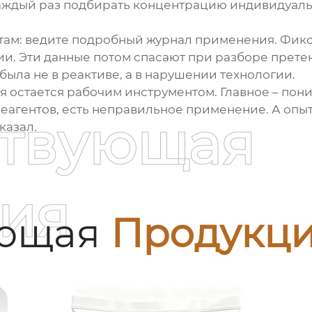
аждый раз подбирать концентрацию индивидуально
там: ведите подробный журнал применения. Фикси
и. Эти данные потом спасают при разборе претенз
была не в реактиве, а в нарушении технологии.
 остается рабочим инструментом. Главное – пони
реагентов, есть неправильное применение. А опыт
ствующая
казал.
ия
ующая
Продукц