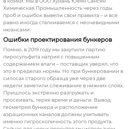
в комки. Мы в OOO Хунань Юеян Сансян
Химическая Промышленность через годы
проб и ошибок вывели свои правила – и всё
равно иногда сталкиваемся с неочевидными
нюансами.
Ошибки проектирования бункеров
Помню, в 2019 году мы закупили партию
пиросульфита натрия
с повышенным
содержанием влаги – поставщик уверял, что
это в пределах нормы. Но при бункеровании в
силосах старого образца уже через две
недели заметили слеживание в нижних слоях.
Пришлось экстренно разгружать и
просеивать, теряя время и деньги. Вывод:
геометрия бункера и расположение
аэрационных каналов должны учитывать
именно гигроскопичность этого продукта.
Сейчас для новых проектов мы используем