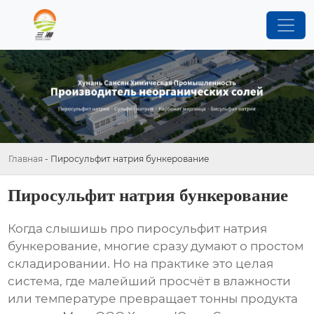
Главная
-
Пиросульфит натрия бункерование
Пиросульфит натрия бункерование
Когда слышишь про
пиросульфит натрия
бункерование
, многие сразу думают о простом
складировании. Но на практике это целая
система, где малейший просчёт в влажности
или температуре превращает тонны продукта