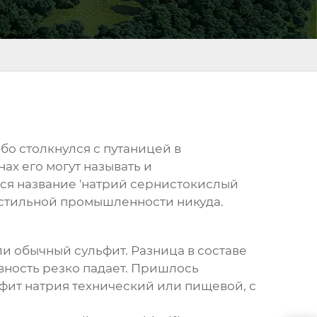
бо столкнулся с путаницей в
ах его могут называть и
тся название 'натрий сернистокислый
текстильной промышленности никуда.
ли обычный сульфит. Разница в составе
вность резко падает. Пришлось
фит натрия
технический или пищевой, с