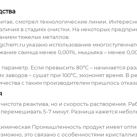
дства
итае, смотрел технологические линии. Интересно
азличия в стадиях очистки. На некоторых предпри
анием тяжелых металлов.
angchem.ru указано использование многоступенчат
жание свинца менее 0,001%, мышьяка – менее 0,
параметр. Если превысить 80°C – начинается ра
х заводов – сушат при 100°C, экономят время. В р
ичества с таким производителем пришлось отказа
я
 чистота реактива, но и скорость растворения. Р
я перемешивать 5-7 минут. Разница кажется небо
 Химическая Промышленность продукт имеет опти
озможно, это связано с особенностями кристалли