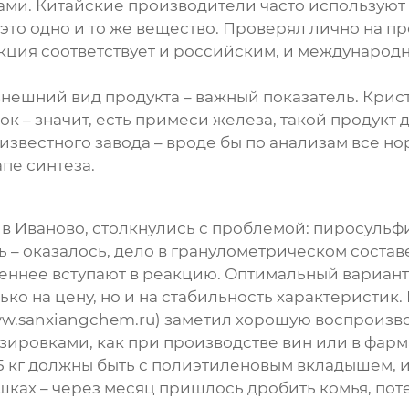
и. Китайские производители часто используют н
у это одно и то же вещество. Проверял лично на
ция соответствует и российским, и международн
о внешний вид продукта – важный показатель. Кри
ок – значит, есть примеси железа, такой продук
известного завода – вроде бы по анализам все но
пе синтеза.
 в Иваново, столкнулись с проблемой: пиросульф
ь – оказалось, дело в гранулометрическом соста
еннее вступают в реакцию. Оптимальный вариант –
ько на цену, но и на стабильность характеристик
w.sanxiangchem.ru) заметил хорошую воспроизво
озировками, как при производстве вин или в фарм
5 кг должны быть с полиэтиленовым вкладышем, и
ках – через месяц пришлось дробить комья, пот