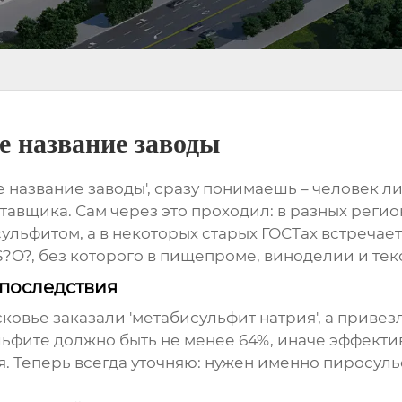
е название заводы
 название заводы', сразу понимаешь – человек ли
авщика. Сам через это проходил: в разных регион
ульфитом, а в некоторых старых ГОСТах встречае
a?S?O?, без которого в пищепроме, виноделии и 
 последствия
ковье заказали 'метабисульфит натрия', а привез
льфите должно быть не менее 64%, иначе эффекти
я. Теперь всегда уточняю: нужен именно
пиросуль