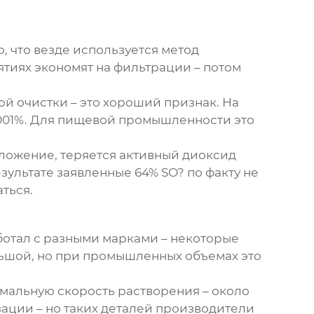
, что везде используется метод
ятиях экономят на фильтрации – потом
ой очистки – это хороший признак. На
0001%. Для пищевой промышленности это
зложение, теряется активный диоксид
езультате заявленные 64% SO? по факту не
ться.
аботал с разными марками – некоторые
льшой, но при промышленных объемах это
мальную скорость растворения – около
зации – но таких деталей производители