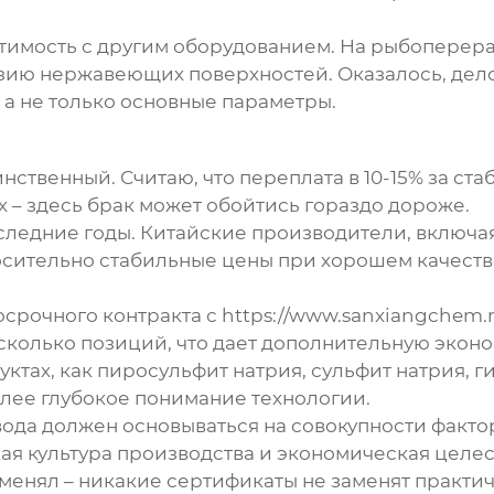
тимость с другим оборудованием. На рыбоперер
ию нержавеющих поверхностей. Оказалось, дело 
а не только основные параметры.
инственный. Считаю, что переплата в 10-15% за с
х – здесь брак может обойтись гораздо дороже.
следние годы. Китайские производители, включ
сительно стабильные цены при хорошем качеств
рочного контракта с https://www.sanxiangchem.r
сколько позиций, что дает дополнительную эконом
ктах, как
пиросульфит натрия
, сульфит натрия, 
олее глубокое понимание технологии.
авода должен основываться на совокупности факто
ая культура производства и экономическая целес
менял – никакие сертификаты не заменят практи