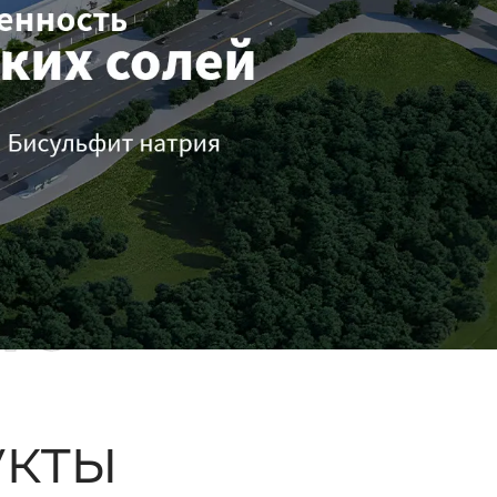
ые
кты