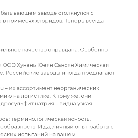
абатывающем заводе столкнулся с
в примесях хлоридов. Теперь всегда
табильное качество оправдана. Особенно
ая OOO Хунань Юеян Сансян Химическая
е. Российские заводы иногда предлагают
u – их ассортимент неорганических
ию на логистике. К тому же, они
гидросульфит натрия – видна узкая
ров: терминологическая ясность,
ообразность. И да, личный опыт работы с
ческих испытаний на вашем