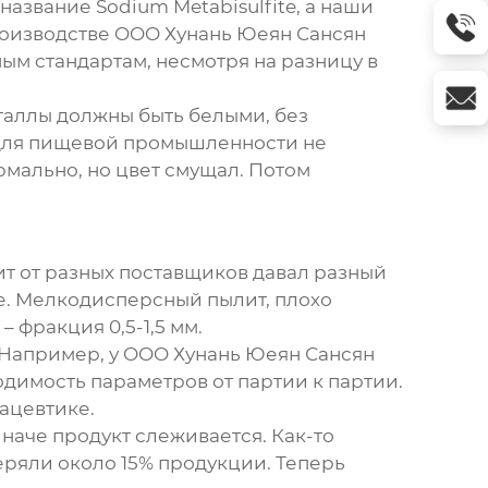
азвание Sodium Metabisulfite, а наши
 производстве OOO Хунань Юеян Сансян
ым стандартам, несмотря на разницу в
сталлы должны быть белыми, без
т для пищевой промышленности не
рмально, но цвет смущал. Потом
ит от разных поставщиков давал разный
ве. Мелкодисперсный пылит, плохо
 фракция 0,5-1,5 мм.
. Например, у OOO Хунань Юеян Сансян
димость параметров от партии к партии.
ацевтике.
наче продукт слеживается. Как-то
еряли около 15% продукции. Теперь