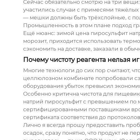
Сейчас обязательно смотрю на три вещи:
участились случаи с примесями тяжёлых 
— мешки должны быть трёхслойные, с по
Промышленность в этом плане подход гра
Ещё нюанс: зимой
цена пиросульфит нат
морозит, приходится использовать термо
сэкономить на доставке, заказали в обы
Почему чистоту реагента нельзя и
Многие технологи до сих пор считают, чт
целлюлозном комбинате попробовали сэк
оборудования убыток превысил экономию
Особенно критична чистота для пищевик
натрий пиросульфит с превышением по мы
сертифицированными поставщиками врод
сертификата соответствия до протоколо
Лично я всегда прошу предоставить проб
осадок, сразу понятно, что продукт не п