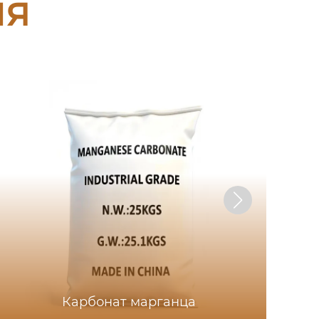
ия
Карбонат марганца