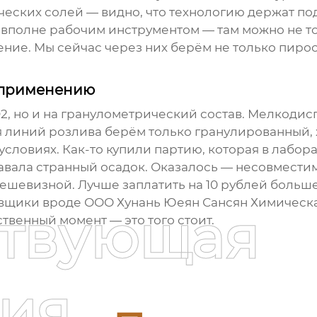
еских солей — видно, что технологию держат по
ся вполне рабочим инструментом — там можно не 
ие. Мы сейчас через них берём не только пирос
и применению
O2, но и на гранулометрический состав. Мелкоди
я линий розлива берём только гранулированный, х
 условиях. Как-то купили партию, которая в лабо
авала странный осадок. Оказалось — несовмести
дешевизной. Лучше заплатить на 10 рублей больше
авщики вроде ООО Хунань Юеян Сансян Химическа
ствующая
ственный момент — это того стоит.
ия