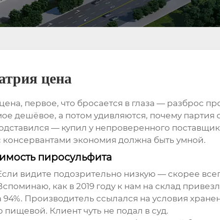
атрия цена
 цена
, первое, что бросается в глаза — разброс п
амое дешёвое, а потом удивляются, почему партия 
м подставился — купил у непроверенного поставщи
: с консервантами экономия должна быть умной.
оимость пиросульфита
Если видите подозрительно низкую — скорее всег
споминаю, как в 2019 году к нам на склад приве
ла 94%. Производитель ссылался на условия хране
пищевой. Клиент чуть не подал в суд.