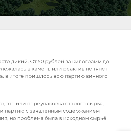
росто дикий. От 50 рублей за килограмм до
слежалась в камень или реактив не тянет
ка, в итоге пришлось всю партию винного
о, это или переупаковка старого сырья,
зли партию с заявленным содержанием
ния, но проблема была в исходном сырьё