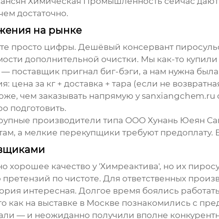
ансян Химическая Промышленность сейчас дают 
чем достаточно.
жения на рынке
йте просто цифры. Дешёвый
консервант пиросуль
ости дополнительной очистки. Мы как-то купили 
 — поставщик пригнал биг-бэги, а нам нужна была
: цена за кг + доставка + тара (если не возвратн
же, чем заказывать напрямую у sanxiangchem.ru с
ро подготовить.
Крупные производители типа ООО Хунань Юеян С
ам, а мелкие перекупщики требуют предоплату. 
авщиками
 хорошее качество у 'Химреактива', но их
пиросу
 претензий по чистоте. Для ответственных произ
ория интересная. Долгое время боялись работать
го как на выставке в Москве познакомились с пр
и — и неожиданно получили вполне конкурентный