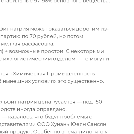
стабильные 97-98% основного вещества,
фит натрия
может оказаться дорогим из-
партию по 70 рублей, но потом
 мелкая расфасовка.
ая) + возможные простои. С некоторыми
 их логистическим отделом — те могут и
ансян Химическая Промышленность
В нынешних условиях это существенно.
льфит натрия цена
кусается — под 150
водств иногда оправдано.
 — казалось, что будут проблемы с
едставителями OOO Хунань Юеян Сансян
 продукт. Особенно впечатлило, что у