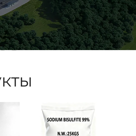
ые
кты