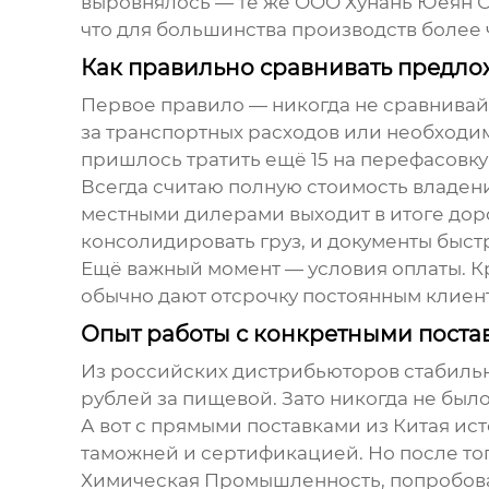
выровнялось — те же OOO Хунань Юеян С
что для большинства производств более 
Как правильно сравнивать предло
Первое правило — никогда не сравнива
за транспортных расходов или необходим
пришлось тратить ещё 15 на перефасовку
Всегда считаю полную стоимость владения
местными дилерами выходит в итоге доро
консолидировать груз, и документы быст
Ещё важный момент — условия оплаты. 
обычно дают отсрочку постоянным клиент
Опыт работы с конкретными пост
Из российских дистрибьюторов стабильно
рублей за пищевой. Зато никогда не было
А вот с прямыми поставками из Китая ист
таможней и сертификацией. Но после то
Химическая Промышленность, попробовал