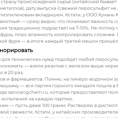
 страну происхождения сырья (китайский бывает 
металлов), дату выпуска (свежий пиросульфит не 
лиэтиленовым вкладышем. Кстати, у OOO Хунань
мотный — сразу видно, что понимают важность с
рия
традиционно подрастает на 7-10%. Не потому ч
фуры, плюс влажность контролировать сложнее. 
чной фуре — в итоге каждый третий мешок пришёл
гнорировать
о для технических нужд подойдёт любой пиросуль
ономить — взяли реактив с железом выше нормы.
 в 20 раз.
ов и фармацевтов. Помню, на ликёро-водочном з
шьяку — вся партия горького миндаля пошла в бр
е sanxiangchem.ru, которые предоставляют полн
в испытаний на каждую партию.
ник — пусть даже 100 грамм. Растворяю в дистил
ервой свежести. Кстати, у китайских производите