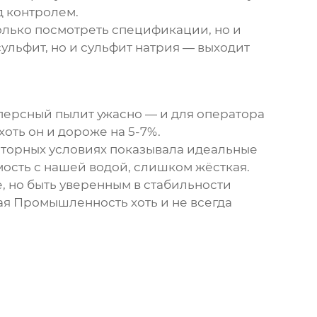
д контролем.
только посмотреть спецификации, но и
ульфит, но и сульфит натрия — выходит
сперсный пылит ужасно — и для оператора
оть он и дороже на 5-7%.
раторных условиях показывала идеальные
мость с нашей водой, слишком жёсткая.
, но быть уверенным в стабильности
я Промышленность хоть и не всегда