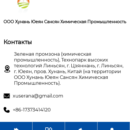
OOO Хунань Юеян Сансян Химическая Промышленность
Контакты
Зеленая промзона (химическая
промышленность), Технопарк высоких
технологий Линьсян, г. Цзяннань, г. Линьсян,

г. Юеян, пров. Хунань, Китай (на территории
OOO Хунань Юеян Сансян Химическая
Промышленность).

xuserana@gmail.com

+86-17373414120