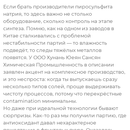
Если брать
производители пиросульфита
натрия
, то здесь важно не столько
оборудование, сколько контроль на этапе
синтеза. Помню, как на одном из заводов в
Китае сталкивались с проблемой
нестабильности партий — то влажность
подведёт, то следы тяжёлых металлов
появятся. У OOO Хунань Юеян Сансян
Химическая Промышленность в описании
заявлен акцент на комплексное производство,
и это неспроста: когда ты выпускаешь сразу
несколько типов солей, проще выдерживать
чистоту процессов, потому что перекрёстные
contamination минимальны.
Но даже при идеальной технологии бывают
сюрпризы. Как-то раз мы получили партию, где
антиоксидант
давал нехарактерное
пожелтение в фруктовых пюре. Оказалось,